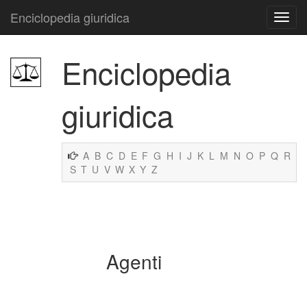
Enciclopedia giuridica
Enciclopedia
giuridica
A
B
C
D
E
F
G
H
I
J
K
L
M
N
O
P
Q
R
S
T
U
V
W
X
Y
Z
Agenti