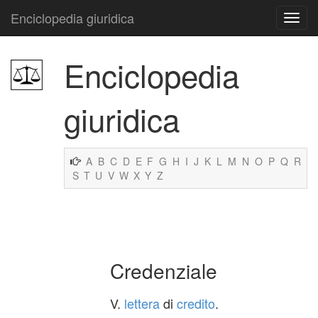
Enciclopedia giuridica
Enciclopedia
giuridica
A
B
C
D
E
F
G
H
I
J
K
L
M
N
O
P
Q
R
S
T
U
V
W
X
Y
Z
Credenziale
V.
lettera
di
credito
.