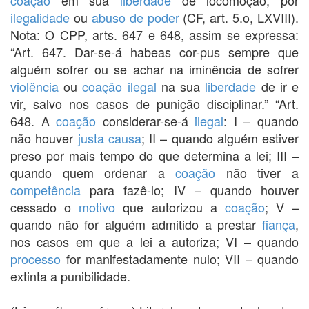
ilegalidade
ou
abuso de poder
(CF, art. 5.o, LXVIII).
Nota: O CPP, arts. 647 e 648, assim se expressa:
“Art. 647. Dar-se-á habeas cor-pus sempre que
alguém sofrer ou se achar na iminência de sofrer
violência
ou
coação
ilegal
na sua
liberdade
de ir e
vir, salvo nos casos de punição disciplinar.” “Art.
648. A
coação
considerar-se-á
ilegal
: I – quando
não houver
justa causa
; II – quando alguém estiver
preso por mais tempo do que determina a lei; III –
quando quem ordenar a
coação
não tiver a
competência
para fazê-lo; IV – quando houver
cessado o
motivo
que autorizou a
coação
; V –
quando não for alguém admitido a prestar
fiança
,
nos casos em que a lei a autoriza; VI – quando
processo
for manifestadamente nulo; VII – quando
extinta a punibilidade.