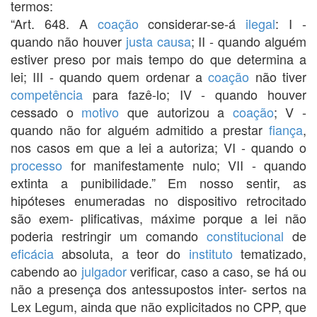
termos:
“Art. 648. A
coação
considerar-se-á
ilegal
: I -
quando não houver
justa causa
; II - quando alguém
estiver preso por mais tempo do que determina a
lei; III - quando quem ordenar a
coação
não tiver
competência
para fazê-lo; IV - quando houver
cessado o
motivo
que autorizou a
coação
; V -
quando não for alguém admitido a prestar
fiança
,
nos casos em que a lei a autoriza; VI - quando o
processo
for manifestamente nulo; VII - quando
extinta a punibilidade.” Em nosso sentir, as
hipóteses enumeradas no dispositivo retrocitado
são exem- plificativas, máxime porque a lei não
poderia restringir um comando
constitucional
de
eficácia
absoluta, a teor do
instituto
tematizado,
cabendo ao
julgador
verificar, caso a caso, se há ou
não a presença dos antessupostos inter- sertos na
Lex Legum, ainda que não explicitados no CPP, que