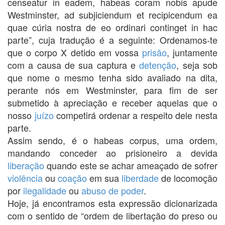
censeatur in eadem, habeas coram nobis apude
Westminster, ad subjiciendum et recipicendum ea
quae cúria nostra de eo ordinari continget in hac
parte”, cuja tradução é a seguinte: Ordenamos-te
que o corpo X detido em vossa
prisão
, juntamente
com a causa de sua captura e
detenção
, seja sob
que nome o mesmo tenha sido avaliado na dita,
perante nós em Westminster, para fim de ser
submetido à apreciação e receber aquelas que o
nosso
juízo
competirá ordenar a respeito dele nesta
parte.
Assim sendo, é o habeas corpus, uma ordem,
mandando conceder ao prisioneiro a devida
liberação
quando este se achar ameaçado de sofrer
violência
ou
coação
em sua
liberdade
de locomoção
por
ilegalidade
ou
abuso de poder
.
Hoje, já encontramos esta expressão dicionarizada
com o sentido de “ordem de libertação do preso ou