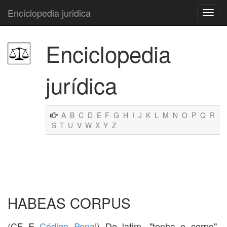
Enciclopedia juridica
Enciclopedia
jurídica
A
B
C
D
E
F
G
H
I
J
K
L
M
N
O
P
Q
R
S
T
U
V
W
X
Y
Z
HABEAS CORPUS
(CF E
Código Penal
) Do latim, "tenha o corpo",