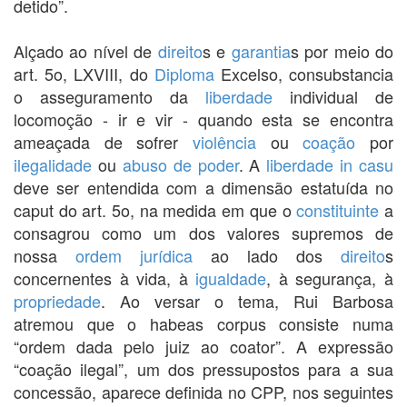
detido”.
Alçado ao nível de
direito
s e
garantia
s por meio do
art. 5o, LXVIII, do
Diploma
Excelso, consubstancia
o asseguramento da
liberdade
individual de
locomoção - ir e vir - quando esta se encontra
ameaçada de sofrer
violência
ou
coação
por
ilegalidade
ou
abuso de poder
. A
liberdade
in casu
deve ser entendida com a dimensão estatuída no
caput do art. 5o, na medida em que o
constituinte
a
consagrou como um dos valores supremos de
nossa
ordem jurídica
ao lado dos
direito
s
concernentes à vida, à
igualdade
, à segurança, à
propriedade
. Ao versar o tema, Rui Barbosa
atremou que o habeas corpus consiste numa
“ordem dada pelo juiz ao coator”. A expressão
“coação ilegal”, um dos pressupostos para a sua
concessão, aparece definida no CPP, nos seguintes