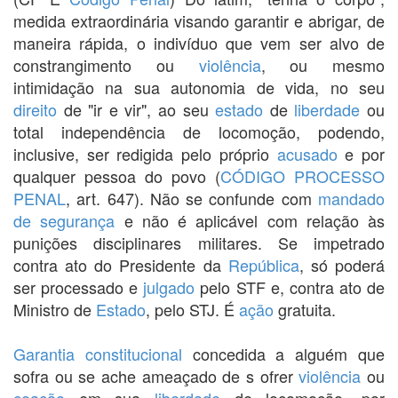
medida extraordinária visando garantir e abrigar, de
maneira rápida, o indivíduo que vem ser alvo de
constrangimento ou
violência
, ou mesmo
intimidação na sua autonomia de vida, no seu
direito
de "ir e vir", ao seu
estado
de
liberdade
ou
total independência de locomoção, podendo,
inclusive, ser redigida pelo próprio
acusado
e por
qualquer pessoa do povo (
CÓDIGO
PROCESSO
PENAL
, art. 647). Não se confunde com
mandado
de segurança
e não é aplicável com relação às
punições disciplinares militares. Se impetrado
contra ato do Presidente da
República
, só poderá
ser processado e
julgado
pelo STF e, contra ato de
Ministro de
Estado
, pelo STJ. É
ação
gratuita.
Garantia constitucional
concedida a alguém que
sofra ou se ache ameaçado de s ofrer
violência
ou
coação
em sua
liberdade
de locomoção, por