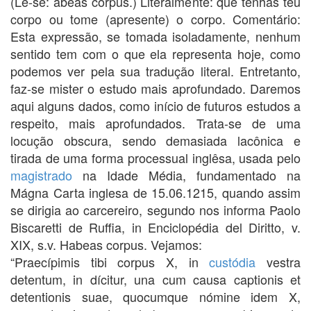
(Lê-se: ábeas córpus.) Literalmente: que tenhas teu
corpo ou tome (apresente) o corpo. Comentário:
Esta expressão, se tomada isoladamente, nenhum
sentido tem com o que ela representa hoje, como
podemos ver pela sua tradução literal. Entretanto,
faz-se mister o estudo mais aprofundado. Daremos
aqui alguns dados, como início de futuros estudos a
respeito, mais aprofundados. Trata-se de uma
locução obscura, sendo demasiada lacônica e
tirada de uma forma processual inglêsa, usada pelo
magistrado
na Idade Média, fundamentado na
Mágna Carta inglesa de 15.06.1215, quando assim
se dirigia ao carcereiro, segundo nos informa Paolo
Biscaretti de Ruffia, in Enciclopédia del Diritto, v.
XIX, s.v. Habeas corpus. Vejamos:
“Praecípimis tibi corpus X, in
custódia
vestra
detentum, in dícitur, una cum causa captionis et
detentionis suae, quocumque nómine idem X,