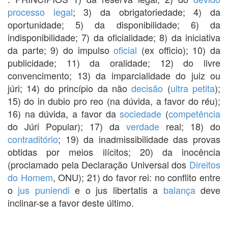
processo legal
; 3) da obrigatoriedade; 4) da
oportunidade; 5) da disponibilidade; 6) da
indisponibilidade; 7) da oficialidade; 8) da iniciativa
da parte; 9) do impulso
oficial
(ex officio); 10) da
publicidade; 11) da oralidade; 12) do livre
convencimento; 13) da imparcialidade do juiz ou
júri; 14) do princípio da não
decisão
(
ultra petita
);
15) do in dubio pro reo (na dúvida, a favor do réu);
16) na dúvida, a favor da
sociedade
(
competência
do Júri Popular); 17) da
verdade
real; 18) do
contraditório
; 19) da inadmissibilidade das provas
obtidas por meios ilícitos; 20) da inocência
(proclamado pela Declaração Universal dos
Direitos
do Homem
, ONU); 21) do favor rei: no conflito entre
o
jus puniendi
e o jus libertatis a
balança
deve
inclinar-se a favor deste último.