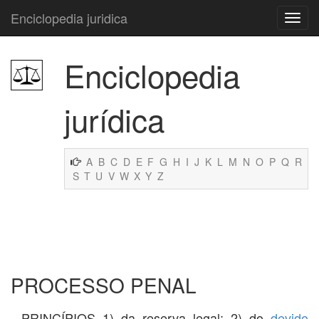
Enciclopedia juridica
Enciclopedia
jurídica
A
B
C
D
E
F
G
H
I
J
K
L
M
N
O
P
Q
R
S
T
U
V
W
X
Y
Z
PROCESSO PENAL
. PRINCÍPIOS 1) da reserva legal; 2) do
devido