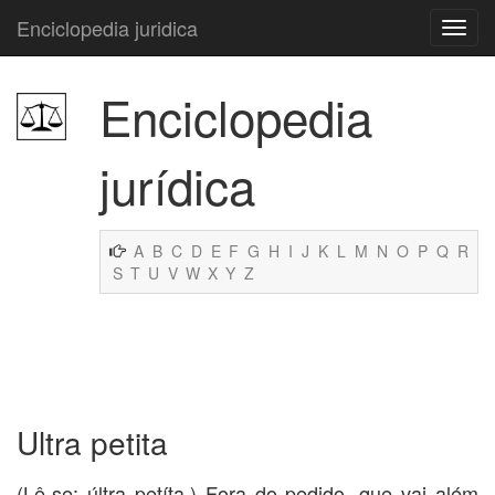
Enciclopedia juridica
Enciclopedia
jurídica
A
B
C
D
E
F
G
H
I
J
K
L
M
N
O
P
Q
R
S
T
U
V
W
X
Y
Z
Ultra petita
(Lê-se: últra petíta.) Fora do pedido, que vai além