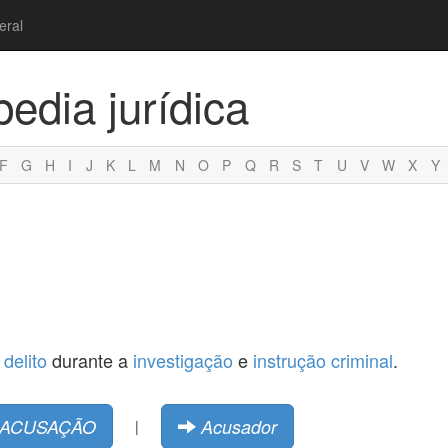
eral
pedia jurídica
F
G
H
I
J
K
L
M
N
O
P
Q
R
S
T
U
V
W
X
Y
m
delito
durante a
investigação
e
instrução criminal
.
ACUSAÇÃO
Acusador
|