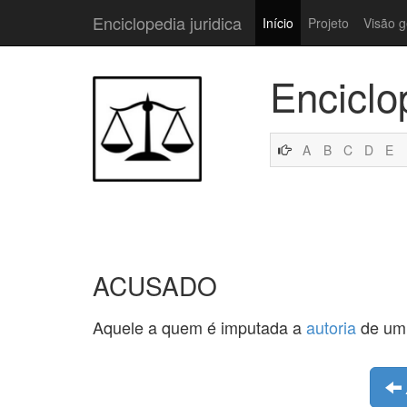
Enciclopedia juridica
Início
Projeto
Visão g
Enciclo
A
B
C
D
E
ACUSADO
Aquele a quem é imputada a
autoria
de u