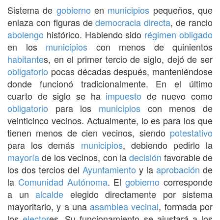
Sistema de
gobierno
en
municipios
pequeños, que
enlaza con figuras de
democracia directa
, de rancio
abolengo
histórico. Habiendo sido
régimen
obligado
en los
municipios
con menos de quinientos
habitante
s, en el primer tercio de siglo, dejó de ser
obligatorio
pocas décadas después, manteniéndose
donde funcionó tradicionalmente. En el último
cuarto de siglo se ha
impuesto
de nuevo como
obligatorio
para los
municipios
con menos de
veinticinco vecinos. Actualmente, lo es para los que
tienen menos de cien vecinos, siendo
potestativo
para los demás
municipios
, debiendo pedirlo la
mayoría
de los vecinos, con la
decisión
favorable de
los dos tercios del
Ayuntamiento
y la
aprobación
de
la
Comunidad Autónoma
. El
gobierno
corresponde
a un
alcalde
elegido directamente por sistema
mayoritario, y a una
asamblea vecinal
, formada por
los
elector
es. Su funcionamiento se ajustará a los