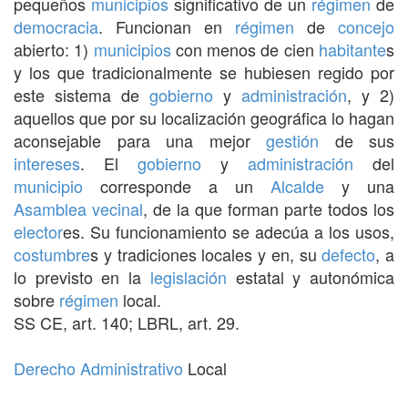
pequeños
municipios
significativo de un
régimen
de
democracia
. Funcionan en
régimen
de
concejo
abierto: 1)
municipios
con menos de cien
habitante
s
y los que tradicionalmente se hubiesen regido por
este sistema de
gobierno
y
administración
, y 2)
aquellos que por su localización geográfica lo hagan
aconsejable para una mejor
gestión
de sus
intereses
. El
gobierno
y
administración
del
municipio
corresponde a un
Alcalde
y una
Asamblea vecinal
, de la que forman parte todos los
elector
es. Su funcionamiento se adecúa a los usos,
costumbre
s y tradiciones locales y en, su
defecto
, a
lo previsto en la
legislación
estatal y autonómica
sobre
régimen
local.
SS CE, art. 140; LBRL, art. 29.
Derecho Administrativo
Local