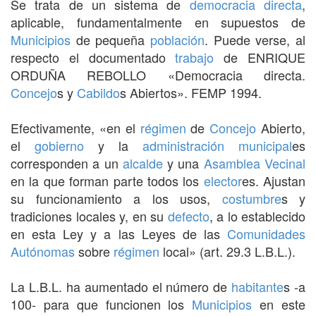
Se trata de un sistema de
democracia directa
,
aplicable, fundamentalmente en supuestos de
Municipios
de pequeña
población
. Puede verse, al
respecto el documentado
trabajo
de ENRIQUE
ORDUÑA REBOLLO «Democracia directa.
Concejo
s y
Cabildo
s Abiertos». FEMP 1994.
Efectivamente, «en el
régimen
de
Concejo
Abierto,
el
gobierno
y la
administración municipal
es
corresponden a un
alcalde
y una
Asamblea Vecinal
en la que forman parte todos los
elector
es. Ajustan
su funcionamiento a los usos,
costumbre
s y
tradiciones locales y, en su
defecto
, a lo establecido
en esta Ley y a las Leyes de las
Comunidades
Autónomas
sobre
régimen
local» (art. 29.3 L.B.L.).
La L.B.L. ha aumentado el número de
habitante
s -a
100- para que funcionen los
Municipios
en este