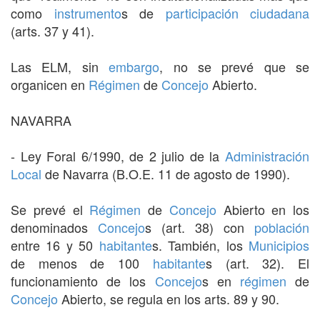
como
instrumento
s de
participación ciudadana
(arts. 37 y 41).
Las ELM, sin
embargo
, no se prevé que se
organicen en
Régimen
de
Concejo
Abierto.
NAVARRA
- Ley Foral 6/1990, de 2 julio de la
Administración
Local
de Navarra (B.O.E. 11 de agosto de 1990).
Se prevé el
Régimen
de
Concejo
Abierto en los
denominados
Concejo
s (art. 38) con
población
entre 16 y 50
habitante
s. También, los
Municipios
de menos de 100
habitante
s (art. 32). El
funcionamiento de los
Concejo
s en
régimen
de
Concejo
Abierto, se regula en los arts. 89 y 90.