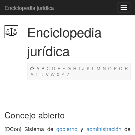
Enciclopedia juridica
Enciclopedia
jurídica
A
B
C
D
E
F
G
H
I
J
K
L
M
N
O
P
Q
R
S
T
U
V
W
X
Y
Z
Concejo abierto
[DCon] Sistema de
gobierno
y
administración
de