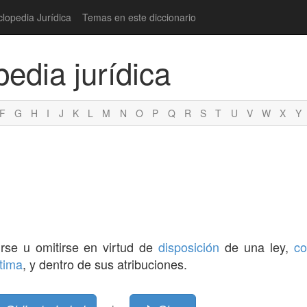
clopedia Jurídica
Temas en este diccionario
pedia jurídica
F
G
H
I
J
K
L
M
N
O
P
Q
R
S
T
U
V
W
X
Y
rse u omitirse en virtud de
disposición
de una ley,
c
ítima
, y dentro de sus atribuciones.