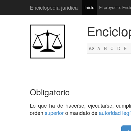
Enciclopedia juridica
Início
El proyecto: Enci
Enciclo
A
B
C
D
E
Obligatorio
Lo que ha de hacerse, ejecutarse, cumpli
orden
superior
o mandato de
autoridad
leg