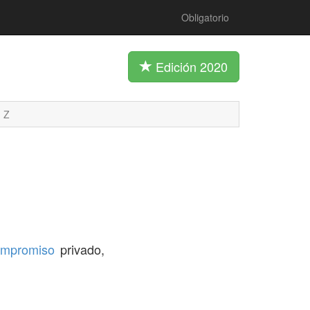
Obligatorio
Edición 2020
Z
ompromiso
privado,