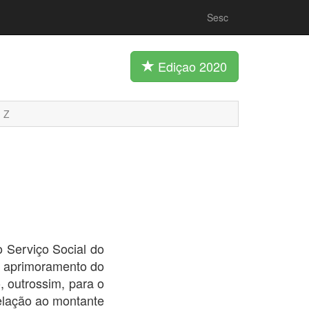
Sesc
Ediçao 2020
Z
o Serviço Social do
o aprimoramento do
, outrossim, para o
elação ao montante