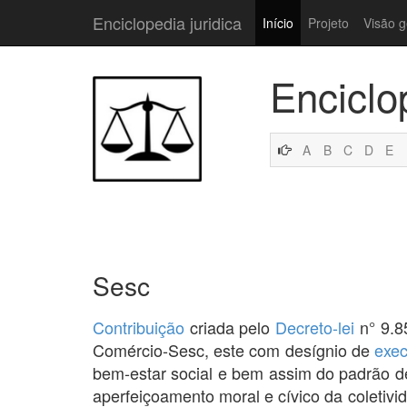
Enciclopedia juridica
Início
Projeto
Visão g
Enciclo
A
B
C
D
E
Sesc
Contribuição
criada pelo
Decreto-lei
n° 9.8
Comércio-Sesc, este com desígnio de
exec
bem-estar social e bem assim do padrão d
aperfeiçoamento moral e cívico da coletiv