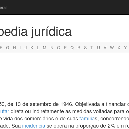
eral
pedia jurídica
F
G
H
I
J
K
L
M
N
O
P
Q
R
S
T
U
V
W
X
Y
53, de 13 de setembro de 1946. Objetivada a financiar 
utar
direta ou indiretamente as medidas voltadas para 
e vida dos comerciários e de suas
família
s, concorrendo
idade. Sua
incidência
se opera na proporção de 2% em r