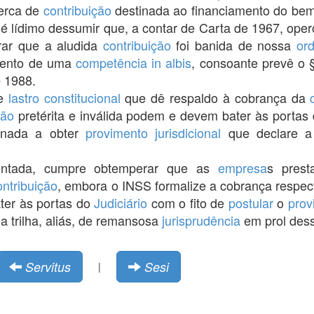
cerca de
contribuição
destinada ao financiamento do bem
 é lídimo dessumir que, a contar de Carta de 1967, ope
erar que a aludida
contribuição
foi banida de nossa
or
dvento de uma
competência
in albis
, consoante prevê o 
 1988.
te
lastro
constitucional
que dê respaldo à cobrança da
ção
pretérita e inválida podem e devem bater às portas
enada a obter
provimento
jurisdicional
que declare a 
ntada, cumpre obtemperar que as
empresa
s prest
ontribuição
, embora o INSS formalize a cobrança respec
ter às portas do
Judiciário
com o fito de
postular
o
prov
na trilha, aliás, de remansosa
jurisprudência
em prol dess
Servitus
Sesi
|