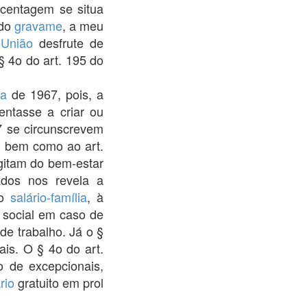
rcentagem se situa
ido
gravame
, a meu
a
União
desfrute de
§ 4o do art. 195 do
na
de 1967, pois, a
entasse a criar ou
 se circunscrevem
X, bem como ao art.
ogitam do bem-estar
ados nos revela a
ao
salário-família
, à
a social em caso de
e trabalho. Já o §
ais. O § 4o do art.
o de excepcionais,
rio
gratuito em prol