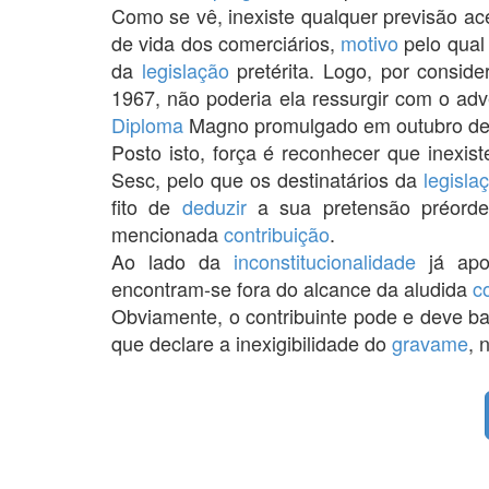
Como se vê, inexiste qualquer previsão a
de vida dos comerciários,
motivo
pelo qual
da
legislação
pretérita. Logo, por consid
1967, não poderia ela ressurgir com o a
Diploma
Magno promulgado em outubro de
Posto isto, força é reconhecer que inexis
Sesc, pelo que os destinatários da
legisla
fito de
deduzir
a sua pretensão préord
mencionada
contribuição
.
Ao lado da
inconstitucionalidade
já apo
encontram-se fora do alcance da aludida
c
Obviamente, o contribuinte pode e deve ba
que declare a inexigibilidade do
gravame
, 