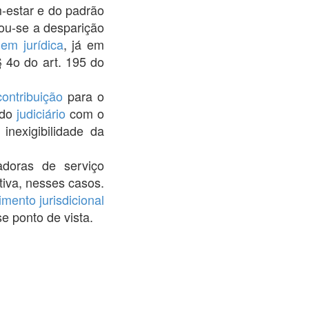
-estar e do padrão
rou-se a desparição
dem jurídica
, já em
§ 4o do art. 195 do
contribuição
para o
 do
judiciário
com o
inexigibilidade da
adoras de serviço
tiva, nesses casos.
imento
jurisdicional
e ponto de vista.