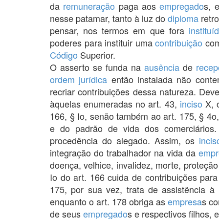
da
remuneração
paga aos
empregado
s, 
nesse patamar, tanto à luz do
diploma
retr
pensar, nos termos em que fora
instituí
poderes para instituir uma
contribuição
com 
Código
Superior.
O asserto se funda na
ausência
de
recep
ordem jurídica
então instalada não cont
recriar contribuições dessa natureza. Deve
àquelas enumeradas no art. 43,
inciso
X, o
166, § Io, senão também ao art. 175, § 4o
e do padrão de vida dos comerciário
procedência do alegado. Assim, os
incis
integração do trabalhador na vida da
empr
doença, velhice, invalidez, morte, proteçã
Io do art. 166 cuida de contribuições par
175, por sua vez, trata de assistência à
enquanto o art. 178 obriga as
empresa
s co
de seus
empregado
s e respectivos filhos, 