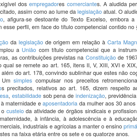
exigível dos
empregador
es
comerciante
s. A aludida pe
ocitado, assim como ao lume da
legislação
atual. O alud
do
, afigura-se destoante do Texto Excelso, embora 
esse perfil, em face do título competencial contido no 
ção
da
legislação
de origem em relação à
Carta Mag
emplou a
União
com título competencial que a instrum
ras, as contribuições previstas na
Constituição
de 1967
 qual se remete ao art. 165, itens II, V, XIII, XVI e XI
, além do art. 178, convindo sublinhar que estes não c
s. Um
simples
compulsar nos preceitos retromencion
o
s precitados, relativos ao art. 165, dizem respeito 
esa
,
estabilidade
sob pena de
indenização
, previdênci
o à maternidade e
aposentadoria
da mulher aos 30 anos d
a o
custeio
da atividade de órgãos sindicais e profission
 maternidade, à infância, à adolescência e à educaçã
merciais, industriais e agrícolas a manter o ensino
primá
estes na faixa etária entre os sete e os quatorze anos.