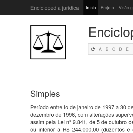
Enciclopedia juridica
Início
Projeto
Visão g
Enciclo
A
B
C
D
E
Simples
Período entre Io de janeiro de 1997 a 30 
dezembro de 1996, com alterações superven
assim pela Lei n° 9.841, de 5 de outubro 
ou inferior a R$ 244.000,00 (duzentos e