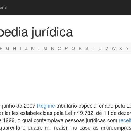
eral
pedia jurídica
F
G
H
I
J
K
L
M
N
O
P
Q
R
S
T
U
V
W
X
Y
de junho de 2007
Regime
tributário especial criado pela L
ientes estabelecidas pela Lei n° 9.732, de 1 I de dez
de 1999, o qual contemplava pessoas jurídicas com
recei
 quarenta e quatro mil reais), no caso as microempre