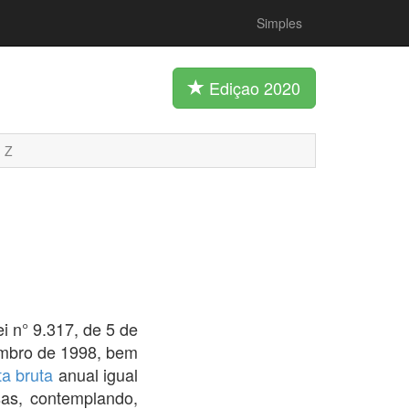
Simples
Ediçao 2020
Z
ei n° 9.317, de 5 de
embro de 1998, bem
ta bruta
anual igual
sas, contemplando,