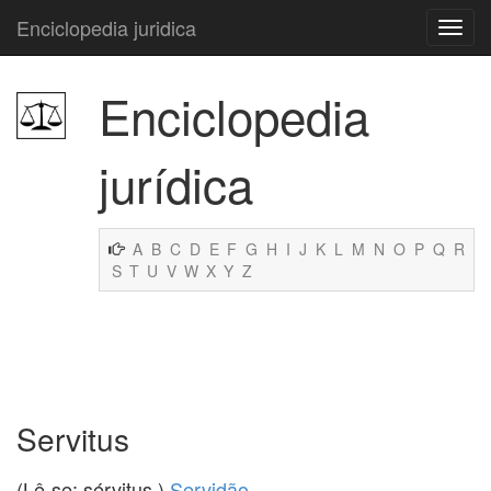
Enciclopedia juridica
Enciclopedia
jurídica
A
B
C
D
E
F
G
H
I
J
K
L
M
N
O
P
Q
R
S
T
U
V
W
X
Y
Z
Servitus
(Lê-se: sérvitus.)
Servidão
.