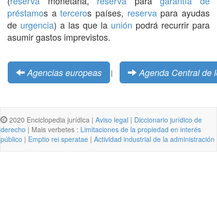
(
reserva
monetaria,
reserva
para
garantía de
préstamo
s a
tercero
s países,
reserva
para ayudas
de
urgencia
) a las que la
unión
podrá recurrir para
asumir gastos imprevistos.
Agencias europeas
Agenda Central de 
|
2020 Enciclopedia jurídica |
Aviso legal
|
Diccionario jurídico de
derecho
| Mais verbetes :
Limitaciones de la propiedad en interés
público
|
Emptio rei speratae
|
Actividad industrial de la administración