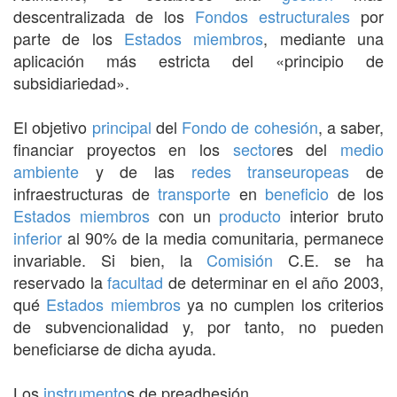
descentralizada de los
Fondos estructurales
por
parte de los
Estados miembros
, mediante una
aplicación más estricta del «principio de
subsidiariedad».
El objetivo
principal
del
Fondo de cohesión
, a saber,
financiar proyectos en los
sector
es del
medio
ambiente
y de las
redes transeuropeas
de
infraestructuras de
transporte
en
beneficio
de los
Estados miembros
con un
producto
interior bruto
inferior
al 90% de la media comunitaria, permanece
invariable. Si bien, la
Comisión
C.E. se ha
reservado la
facultad
de determinar en el año 2003,
qué
Estados miembros
ya no cumplen los criterios
de subvencionalidad y, por tanto, no pueden
beneficiarse de dicha ayuda.
Los
instrumento
s de preadhesión