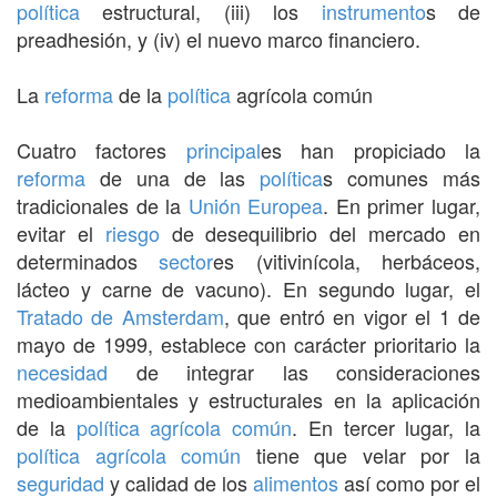
política
estructural, (iii) los
instrumento
s de
preadhesión, y (iv) el nuevo marco financiero.
La
reforma
de la
política
agrícola común
Cuatro factores
principal
es han propiciado la
reforma
de una de las
política
s comunes más
tradicionales de la
Unión Europea
. En primer lugar,
evitar el
riesgo
de desequilibrio del mercado en
determinados
sector
es (vitivinícola, herbáceos,
lácteo y carne de vacuno). En segundo lugar, el
Tratado de Amsterdam
, que entró en vigor el 1 de
mayo de 1999, establece con carácter prioritario la
necesidad
de integrar las consideraciones
medioambientales y estructurales en la aplicación
de la
política agrícola común
. En tercer lugar, la
política agrícola común
tiene que velar por la
seguridad
y calidad de los
alimentos
así como por el