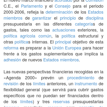
C.E., el
Parlamento
y el
Consejo
para el periodo
2000-2006, refleja la
determinación
de los
Estados
miembros
de
garantizar
el
principio
de
disciplina
presupuestaria en las diferentes
categoría
s de
gastos, tales como las
actuaciones
exteriores, la
política agrícola común
, la
política
estructural y
otras
política
s internas. El
principal
objetivo de esta
reforma
es preparar a la
Unión Europea
para hacer
frente a los gastos suplementarios que implica la
adhesión
de nuevos
Estados miembros
.
Las nuevas perspectivas financieras recogidas en la
«Agenda 2000» prevén un
procedimiento
de
revisión
de los
límites
anteriores, un
instrumento
de
flexibilidad general (que servirá para cubrir gastos
específicos que no puedan ser financiados dentro
de los
límites
) y tres
reservas
presupuestarias