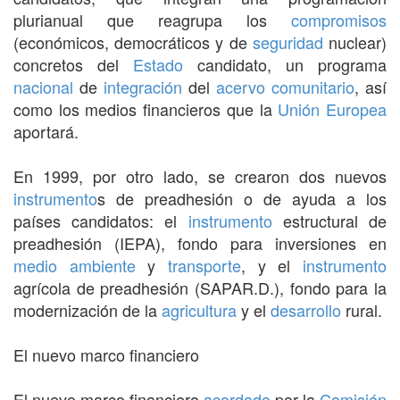
plurianual que reagrupa los
compromisos
(económicos, democráticos y de
seguridad
nuclear)
concretos del
Estado
candidato, un programa
nacional
de
integración
del
acervo comunitario
, así
como los medios financieros que la
Unión Europea
aportará.
En 1999, por otro lado, se crearon dos nuevos
instrumento
s de preadhesión o de ayuda a los
países candidatos: el
instrumento
estructural de
preadhesión (IEPA), fondo para inversiones en
medio ambiente
y
transporte
, y el
instrumento
agrícola de preadhesión (SAPAR.D.), fondo para la
modernización de la
agricultura
y el
desarrollo
rural.
El nuevo marco financiero
El nuevo marco financiero
acordado
por la
Comisión