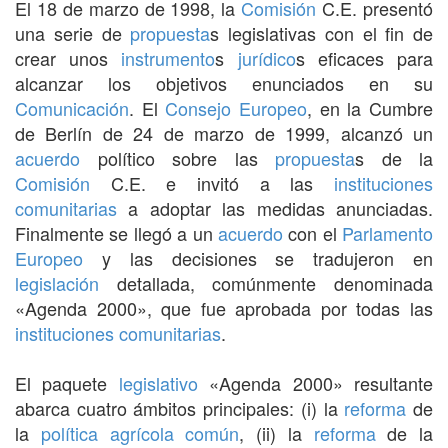
El 18 de marzo de 1998, la
Comisión
C.E. presentó
una serie de
propuesta
s legislativas con el fin de
crear unos
instrumento
s
jurídico
s eficaces para
alcanzar los objetivos enunciados en su
Comunicación
. El
Consejo Europeo
, en la Cumbre
de Berlín de 24 de marzo de 1999, alcanzó un
acuerdo
político sobre las
propuesta
s de la
Comisión
C.E. e invitó a las
instituciones
comunitarias
a adoptar las medidas anunciadas.
Finalmente se llegó a un
acuerdo
con el
Parlamento
Europeo
y las decisiones se tradujeron en
legislación
detallada, comúnmente denominada
«Agenda 2000», que fue aprobada por todas las
instituciones comunitarias
.
El paquete
legislativo
«Agenda 2000» resultante
abarca cuatro ámbitos principales: (i) la
reforma
de
la
política agrícola común
, (ii) la
reforma
de la