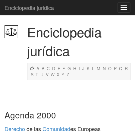
Enciclopedia juridica
Enciclopedia
jurídica
A
B
C
D
E
F
G
H
I
J
K
L
M
N
O
P
Q
R
S
T
U
V
W
X
Y
Z
Agenda 2000
Derecho
de las
Comunidad
es Europeas