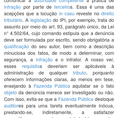
infração
por parte de
terceiro
s. Essa é uma das
acepções que a locução
in casu
reveste no
direito
tributário
. A
legislação
do IPI, por exemplo, trata do
assunto por meio do art. 93, parágrafo único, da Lei
n° 4.502/64, cujo comando estipula que a denúncia
deve ser formulada por escrito, sendo obrigatória a
qualificação
do seu autor, bem como a descrição
minuciosa dos fatos, de modo a determinar, com
segurança, a
infração
e o infrator. A nosso ver,
esses
requisito
s deveriam ser aplicáveis à
administração de qualquer
tributo
, porquanto
oferecem informações claras, ao menos em tese,
ensejando à
Fazenda Pública
aquilatar se o fato
objeto
da denúncia merece ser investigado ou não.
Com isso, evita-se que a
Fazenda Pública
desloque
auditor
es para uma tarefa eventualmente inócua,
prestando-se, indiretamente, a satisfazer