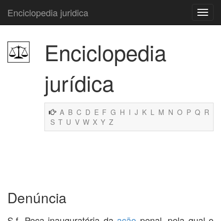
Enciclopedia juridica
Enciclopedia
jurídica
A
B
C
D
E
F
G
H
I
J
K
L
M
N
O
P
Q
R
S
T
U
V
W
X
Y
Z
Denúncia
S.f. Peça inauguratória da
ação
penal, pela qual o