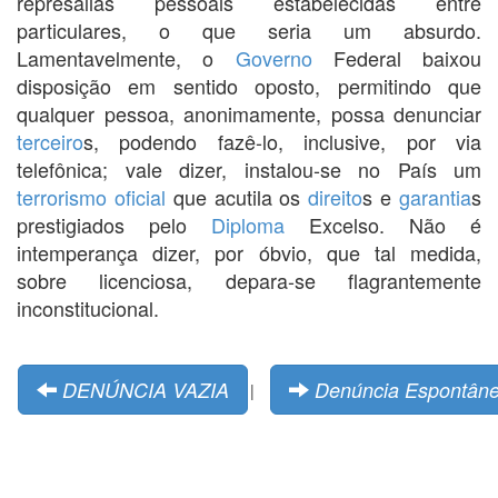
represálias pessoais estabelecidas entre
particulares, o que seria um absurdo.
Lamentavelmente, o
Governo
Federal baixou
disposição em sentido oposto, permitindo que
qualquer pessoa, anonimamente, possa denunciar
terceiro
s, podendo fazê-lo, inclusive, por via
telefônica; vale dizer, instalou-se no País um
terrorismo
oficial
que acutila os
direito
s e
garantia
s
prestigiados pelo
Diploma
Excelso. Não é
intemperança dizer, por óbvio, que tal medida,
sobre licenciosa, depara-se flagrantemente
inconstitucional.
DENÚNCIA VAZIA
Denúncia Espontân
|