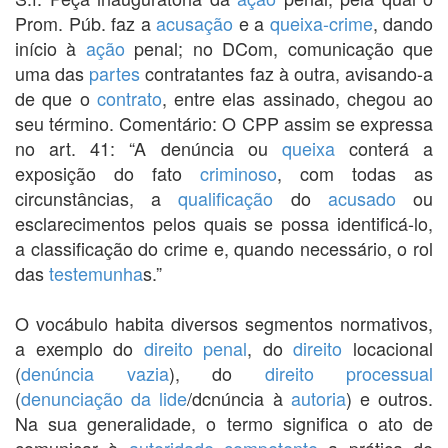
Prom. Púb. faz a
acusação
e a
queixa-crime
, dando
início à
ação
penal; no DCom, comunicação que
uma das
partes
contratantes faz à outra, avisando-a
de que o
contrato
, entre elas assinado, chegou ao
seu término. Comentário: O CPP assim se expressa
no art. 41: “A denúncia ou
queixa
conterá a
exposição do fato
criminoso
, com todas as
circunstâncias, a
qualificação
do
acusado
ou
esclarecimentos pelos quais se possa identificá-lo,
a classificação do crime e, quando necessário, o rol
das
testemunha
s.”
O vocábulo habita diversos segmentos normativos,
a exemplo do
direito penal
, do
direito
locacional
(
denúncia vazia
), do
direito processual
(
denunciação da lide
/dcnúncia à
autoria
) e outros.
Na sua generalidade, o termo significa o ato de
comunicar à
autoridade
competente
a prática de