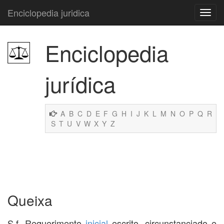
Enciclopedia juridica
Enciclopedia
jurídica
A
B
C
D
E
F
G
H
I
J
K
L
M
N
O
P
Q
R
S
T
U
V
W
X
Y
Z
Queixa
S.f. Requerimento
inicial
escrito, circunstanciado e