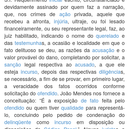
devidamente assinado por quem faz a narração,
que, nos crimes de
ação
privada, aquele que
recebeu a afronta,
injúria
, ultraje, ou foi lesado
financeiramente, ou seu representante legal, faz, ao
juiz habilitado, indicando o nome do
querelado
e
das
testemunha
s, a ocasião e localidade em que o
fato delituoso se deu, as razões da
acusação
e o
valor provável do dano, completando por solicitar, a
sanção
legal respectiva ao
acusado
, a que ele
esteja
incurso
, depois das respectivas
diligência
s,
se necessário, a fim de se provar, em primeiro lugar,
a veracidade dos fatos ocorridos conforme
solicitação do
ofendido
. João Mendes nos fornece a
conceituação: “É a exposição
de fato
feita pelo
ofendido
ou quem tiver
qualidade
para representá-
lo, concluindo pelo pedido de condenação do
delinqüente
como
incurso
em disposição ou
disposições do
Código Penal
.” Alguns
jurista
s e