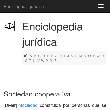
Enciclopedia juridica
Enciclopedia
jurídica
A
B
C
D
E
F
G
H
I
J
K
L
M
N
O
P
Q
R
S
T
U
V
W
X
Y
Z
Sociedad cooperativa
[DMer]
Sociedad
constituida por personas que se