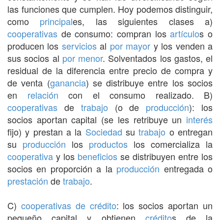
las funciones que cumplen. Hoy podemos distinguir,
como
principal
es, las siguientes clases a)
cooperativas
de consumo: compran los
artículo
s o
producen los
servicios
al
por mayor
y los venden a
sus socios al
por menor
. Solventados los gastos, el
residual de la diferencia entre precio de compra y
de venta (
ganancia
) se distribuye entre los socios
en
relación
con el consumo realizado. B)
cooperativas
de
trabajo
(o de
producción
): los
socios aportan capital (se les retribuye un
interés
fijo) y prestan a la
Sociedad
su
trabajo
o entregan
su
producción
los
productos
los comercializa la
cooperativa
y los
beneficios
se distribuyen entre los
socios en proporción a la
producción
entregada o
prestación
de
trabajo
.
C)
cooperativas de crédito
: los socios aportan un
pequeño capital y obtienen
crédito
s de la