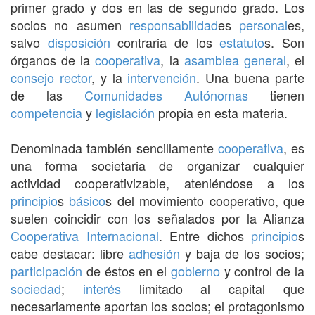
primer grado y dos en las de segundo grado. Los
socios no asumen
responsabilidad
es
personal
es,
salvo
disposición
contraria de los
estatuto
s. Son
órganos de la
cooperativa
, la
asamblea general
, el
consejo rector
, y la
intervención
. Una buena parte
de las
Comunidades Autónomas
tienen
competencia
y
legislación
propia en esta materia.
Denominada también sencillamente
cooperativa
, es
una forma societaria de organizar cualquier
actividad cooperativizable, ateniéndose a los
principio
s
básico
s del movimiento cooperativo, que
suelen coincidir con los señalados por la Alianza
Cooperativa
Internacional
. Entre dichos
principio
s
cabe destacar: libre
adhesión
y baja de los socios;
participación
de éstos en el
gobierno
y control de la
sociedad
;
interés
limitado al capital que
necesariamente aportan los socios; el protagonismo