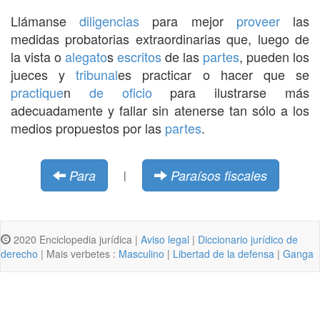
Llámanse
diligencias
para mejor
proveer
las
medidas probatorias extraordinarias que, luego de
la vista o
alegato
s
escritos
de las
partes
, pueden los
jueces y
tribunal
es practicar o hacer que se
practique
n
de oficio
para ilustrarse más
adecuadamente y fallar sin atenerse tan sólo a los
medios propuestos por las
partes
.
Para
Paraísos fiscales
|
2020 Enciclopedia jurídica |
Aviso legal
|
Diccionario jurídico de
derecho
| Mais verbetes :
Masculino
|
Libertad de la defensa
|
Ganga