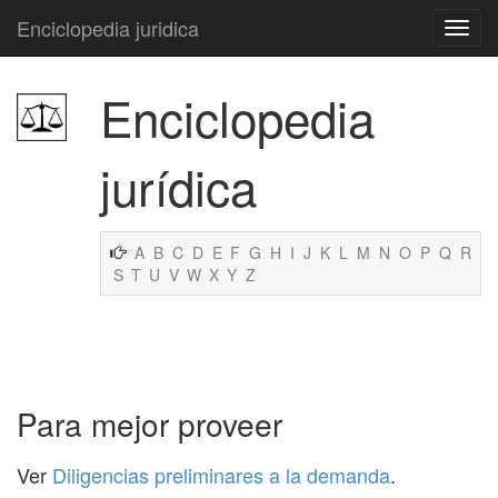
Enciclopedia juridica
Enciclopedia
jurídica
A
B
C
D
E
F
G
H
I
J
K
L
M
N
O
P
Q
R
S
T
U
V
W
X
Y
Z
Para mejor proveer
Ver
Diligencias preliminares a la demanda
.