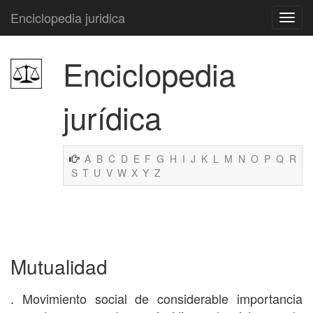
Enciclopedia juridica
Enciclopedia
jurídica
A
B
C
D
E
F
G
H
I
J
K
L
M
N
O
P
Q
R
S
T
U
V
W
X
Y
Z
Mutualidad
. Movimiento social de considerable importancia