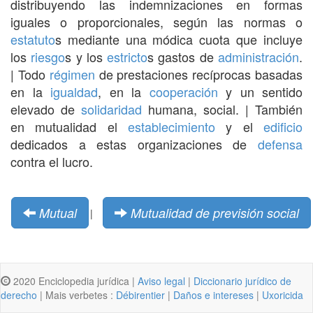
distribuyendo las indemnizaciones en formas
iguales o proporcionales, según las normas o
estatuto
s mediante una módica cuota que incluye
los
riesgo
s y los
estricto
s gastos de
administración
.
| Todo
régimen
de prestaciones recíprocas basadas
en la
igualdad
, en la
cooperación
y un sentido
elevado de
solidaridad
humana, social. | También
en mutualidad el
establecimiento
y el
edificio
dedicados a estas organizaciones de
defensa
contra el lucro.
Mutual
Mutualidad de previsión social
|
2020 Enciclopedia jurídica |
Aviso legal
|
Diccionario jurídico de
derecho
| Mais verbetes :
Débirentier
|
Daños e intereses
|
Uxoricida