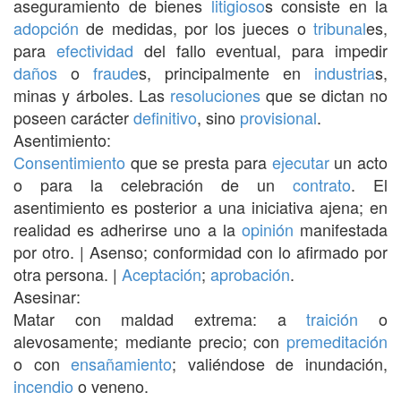
aseguramiento de bienes
litigioso
s consiste en la
adopción
de medidas, por los jueces o
tribunal
es,
para
efectividad
del fallo eventual, para impedir
daños
o
fraude
s, principalmente en
industria
s,
minas y árboles. Las
resoluciones
que se dictan no
poseen carácter
definitivo
, sino
provisional
.
Asentimiento:
Consentimiento
que se presta para
ejecutar
un acto
o para la celebración de un
contrato
. El
asentimiento es posterior a una iniciativa ajena; en
realidad es adherirse uno a la
opinión
manifestada
por otro. | Asenso; conformidad con lo afirmado por
otra persona. |
Aceptación
;
aprobación
.
Asesinar:
Matar con maldad extrema: a
traición
o
alevosamente; mediante precio; con
premeditación
o con
ensañamiento
; valiéndose de inundación,
incendio
o veneno.