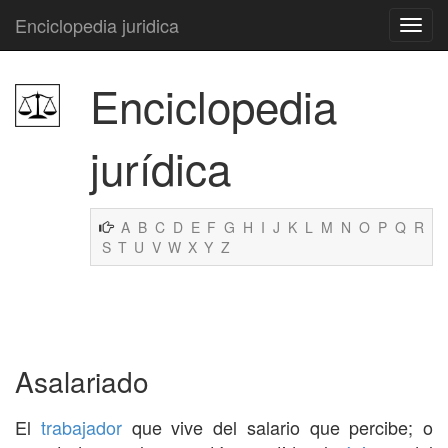
Enciclopedia juridica
Enciclopedia
jurídica
A
B
C
D
E
F
G
H
I
J
K
L
M
N
O
P
Q
R
S
T
U
V
W
X
Y
Z
Asalariado
El
trabajador
que vive del salario que percibe; o