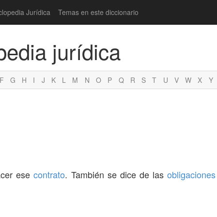
clopedia Jurídica
Temas en este diccionario
pedia jurídica
F
G
H
I
J
K
L
M
N
O
P
Q
R
S
T
U
V
W
X
Y
cer ese
contrato
. También se dice de las
obligaciones