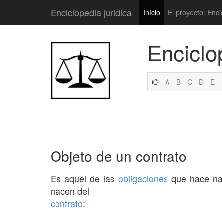
Enciclopedia juridica
Início
El proyecto: Enci
Enciclo
A
B
C
D
E
Objeto de un contrato
Es aquel de las
obligaciones
que hace na
nacen del
contrato
: