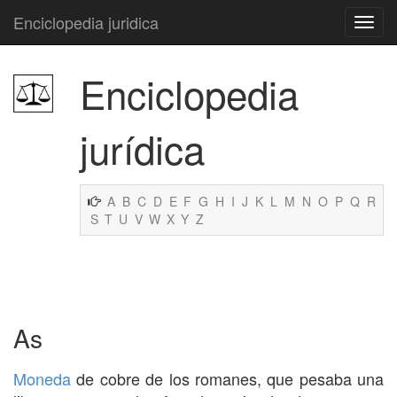
Enciclopedia juridica
Enciclopedia
jurídica
A
B
C
D
E
F
G
H
I
J
K
L
M
N
O
P
Q
R
S
T
U
V
W
X
Y
Z
As
Moneda
de cobre de los romanes, que pesaba una