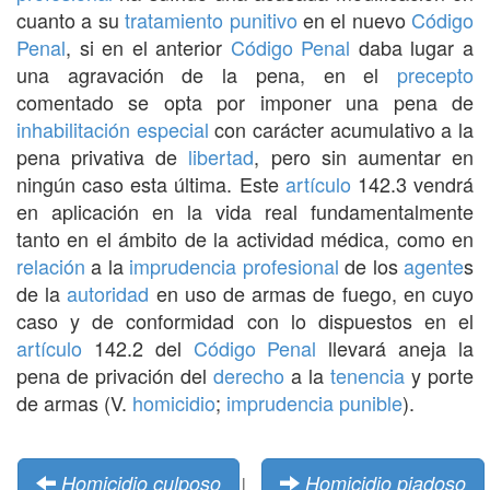
cuanto a su
tratamiento
punitivo
en el nuevo
Código
Penal
, si en el anterior
Código Penal
daba lugar a
una agravación de la pena, en el
precepto
comentado se opta por imponer una pena de
inhabilitación especial
con carácter acumulativo a la
pena privativa de
libertad
, pero sin aumentar en
ningún caso esta última. Este
artículo
142.3 vendrá
en aplicación en la vida real fundamentalmente
tanto en el ámbito de la actividad médica, como en
relación
a la
imprudencia
profesional
de los
agente
s
de la
autoridad
en uso de armas de fuego, en cuyo
caso y de conformidad con lo dispuestos en el
artículo
142.2 del
Código Penal
llevará aneja la
pena de privación del
derecho
a la
tenencia
y porte
de armas (V.
homicidio
;
imprudencia punible
).
Homicidio culposo
Homicidio piadoso
|