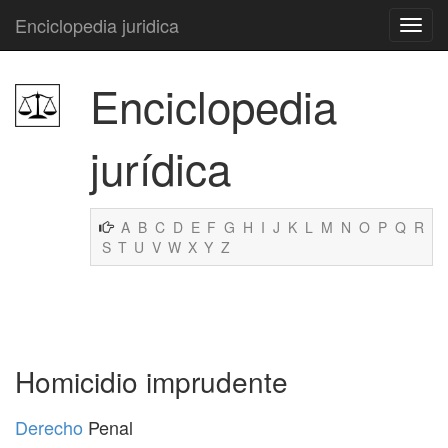
Enciclopedia juridica
Enciclopedia
jurídica
A
B
C
D
E
F
G
H
I
J
K
L
M
N
O
P
Q
R
S
T
U
V
W
X
Y
Z
Homicidio imprudente
Derecho
Penal