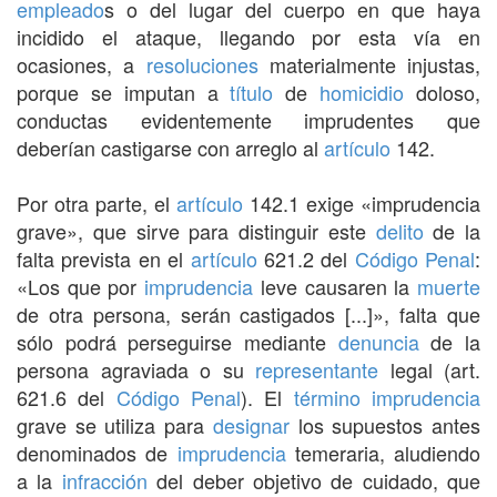
empleado
s o del lugar del cuerpo en que haya
incidido el ataque, llegando por esta vía en
ocasiones, a
resoluciones
materialmente injustas,
porque se imputan a
título
de
homicidio
doloso,
conductas evidentemente imprudentes que
deberían castigarse con arreglo al
artículo
142.
Por otra parte, el
artículo
142.1 exige «imprudencia
grave», que sirve para distinguir este
delito
de la
falta prevista en el
artículo
621.2 del
Código Penal
:
«Los que por
imprudencia
leve causaren la
muerte
de otra persona, serán castigados [...]», falta que
sólo podrá perseguirse mediante
denuncia
de la
persona agraviada o su
representante
legal (art.
621.6 del
Código Penal
). El
término
imprudencia
grave se utiliza para
designar
los supuestos antes
denominados de
imprudencia
temeraria, aludiendo
a la
infracción
del deber objetivo de cuidado, que