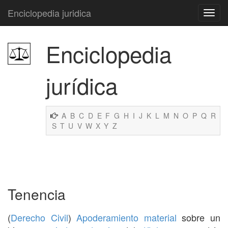
Enciclopedia juridica
Enciclopedia
jurídica
A
B
C
D
E
F
G
H
I
J
K
L
M
N
O
P
Q
R
S
T
U
V
W
X
Y
Z
Tenencia
(
Derecho Civil
)
Apoderamiento
material
sobre un