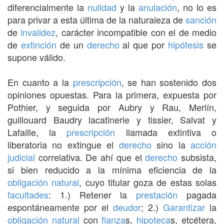
diferencialmente la
nulidad
y la
anulación
, no lo es
para privar a esta última de la naturaleza de
sanción
de
invalidez
, carácter incompatible con el de medio
de
extinción
de un
derecho
al que por
hipótesis
se
supone válido.
En cuanto a la
prescripción
, se han sostenido dos
opiniones opuestas. Para la primera, expuesta por
Pothier, y seguida por Aubry y Rau, Merlín,
guillouard Baudry lacatinerie y tissier, Salvat y
Lafaille, la
prescripción
llamada extintiva o
liberatoria no extingue el
derecho
sino la
acción
judicial
correlativa. De ahí que el
derecho
subsista,
si bien reducido a la mínima eficiencia de la
obligación natural
, cuyo titular goza de estas solas
facultades
: 1.) Retener la
prestación
pagada
espontáneamente por el
deudor
; 2.)
Garantizar
la
obligación natural
con
fianza
s,
hipoteca
s, etcétera,