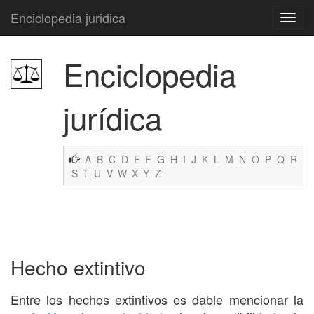
Enciclopedia juridica
Enciclopedia
jurídica
A
B
C
D
E
F
G
H
I
J
K
L
M
N
O
P
Q
R
S
T
U
V
W
X
Y
Z
Hecho extintivo
Entre los hechos extintivos es dable mencionar la