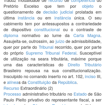
Pretório Excelso que tem por
objeto
o
questionamento de
decisão judicial
prolatada em
última
instância
ou em
instância
única. O seu
cabimento tem por antessupostos a contrariedade
de dispositivo
constitucional
ou o contraste de
diploma
normativo ao lume da
Carta Magna
.
Assujeita-se, outrossim, ao
juízo
de admissibilidade,
quer por parte do
Tribunal
recorrido, quer por parte
do próprio
Supremo Tribunal Federal
. Susceptível
de utilização na seara tributária, máxime porque
uma das características do
Direito Tributário
Brasileiro repousa na sua constitucionalização.
Insculpido no comando inserto no art. 102,
inciso
III,
e
alínea
s da
Constituição
da
República
.
Recurso
Extraordinário (2)
Processo
administrativo tributário no
Estado
de São
Paulo Pleito privativo do representante fiscal, a ser