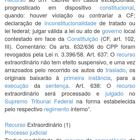
prognosticado em dispositivo
constitucional
,
quando: houver violação ou contrariar a CF;
declaração de
inconstitucionalidade
de tratado ou
lei federal; julgar válida a lei ou ato de
governo
local
contestado em face da
Constituição
(CF, art. 102,
III). Comentário: Os arts. 632/636 do CPP foram
revogados pela Lei n. 3.396/58. Art. 637: O
recurso
extraordinário não tem efeito suspensivo, e uma vez
arrazoados pelo recorrido os autos do
traslado
, os
originais baixarão à
primeira instância
, para a
execução
da
sentença
. Art. 638: O
recurso
extraordinário será processado e
julgado
no
Supremo Tribunal Federal
na forma estabelecida
pelo respectivo
regimento
interno”.
Recurso
Extraordinário (1)
Processo
judicial
Traduz modalidade de
recurso
de
competência
do