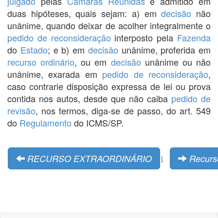
julgado
pelas
Câmaras Reunidas
e admitido em
duas hipóteses, quais sejam: a) em
decisão
não
unânime, quando deixar de acolher integralmente o
pedido de reconsideração
interposto pela
Fazenda
do
Estado
; e b) em
decisão
unânime, proferida em
recurso ordinário
, ou em
decisão
unânime ou não
unânime, exarada em
pedido de reconsideração
,
caso contrarie disposição expressa de lei ou prova
contida nos autos, desde que não caiba
pedido de
revisão
, nos termos, diga-se de passo, do art. 549
do
Regulamento
do ICMS/SP.
RECURSO EXTRAORDINÁRIO
Recurso
|