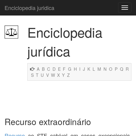
Enciclopedia juridica
Enciclopedia
jurídica
A
B
C
D
E
F
G
H
I
J
K
L
M
N
O
P
Q
R
S
T
U
V
W
X
Y
Z
Recurso extraordinário
Recurso
ao STF cabível em casos excepcionais,