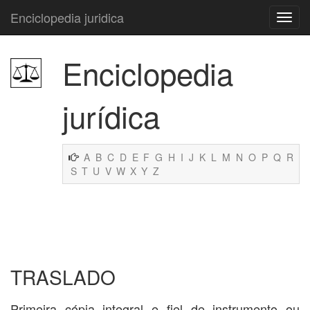
Enciclopedia juridica
Enciclopedia
jurídica
A
B
C
D
E
F
G
H
I
J
K
L
M
N
O
P
Q
R
S
T
U
V
W
X
Y
Z
TRASLADO
Primeira cópia integral e fiel de instrumento ou