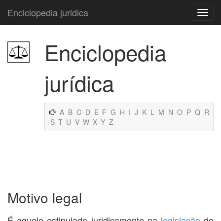
Enciclopedia juridica
Enciclopedia
jurídica
A
B
C
D
E
F
G
H
I
J
K
L
M
N
O
P
Q
R
S
T
U
V
W
X
Y
Z
Motivo legal
É aquele estipulado juridicamente na
legislação
do