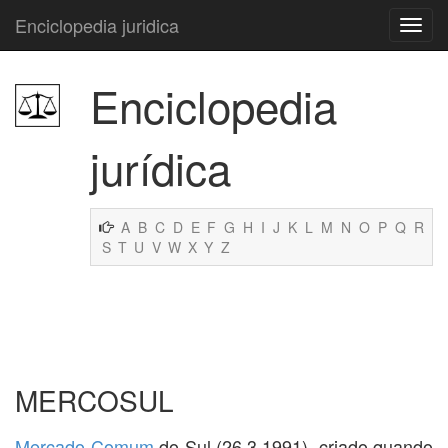
Enciclopedia juridica
Enciclopedia
jurídica
A
B
C
D
E
F
G
H
I
J
K
L
M
N
O
P
Q
R
S
T
U
V
W
X
Y
Z
MERCOSUL
Mercado Comum
do Sul (26.3.1991), criado quando