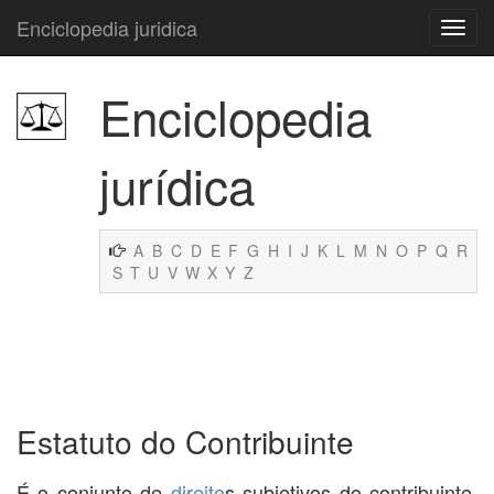
Enciclopedia juridica
Enciclopedia
jurídica
A
B
C
D
E
F
G
H
I
J
K
L
M
N
O
P
Q
R
S
T
U
V
W
X
Y
Z
Estatuto do Contribuinte
É o conjunto de
direito
s subjetivos do contribuinte,