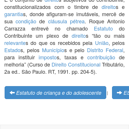
constitucionalizados com o timbre de
direito
s e
garantia
s, donde afiguram-se imutáveis, mercê de
sua
condição
de
cláusula pétrea
. Roque Antonio
Carrazza entrevê no chamado
Estatuto
do
Contribuinte um plexo de
direito
s “tão ou mais
relevante
s do que os recebidos pela
União
, pelos
Estado
s, pelos
Município
s e pelo
Distrito Federal
,
para instituir
imposto
s, taxas e
contribuição
de
melhoria” (Curso de
Direito Constitucional
Tributário,
2a ed.. São Paulo. RT, 1991. pp. 204-5).
Estatuto de criança e do adolescente
E
|