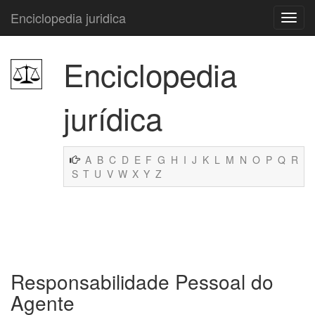
Enciclopedia juridica
Enciclopedia
jurídica
A
B
C
D
E
F
G
H
I
J
K
L
M
N
O
P
Q
R
S
T
U
V
W
X
Y
Z
Responsabilidade Pessoal do
Agente