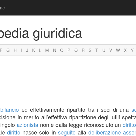
one
pedia giuridica
F
G
H
I
J
K
L
M
N
O
P
Q
R
S
T
U
V
W
X
Y
l
bilancio
ed effettivamente ripartito tra i soci di una
s
isione in merito all’effettiva ripartizione degli utili spet
singolo
azionista
non è dalla legge riconosciuto un
diritto
ale
diritto
nasce solo in
seguito
alla
deliberazione asse