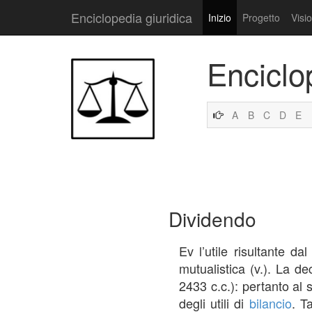
Enciclopedia giuridica
Inizio
Progetto
Visi
Enciclo
A
B
C
D
E
Dividendo
Ev l’utile risultante da
mutualistica (v.). La dec
2433 c.c.): pertanto al 
degli utili di
bilancio
. T