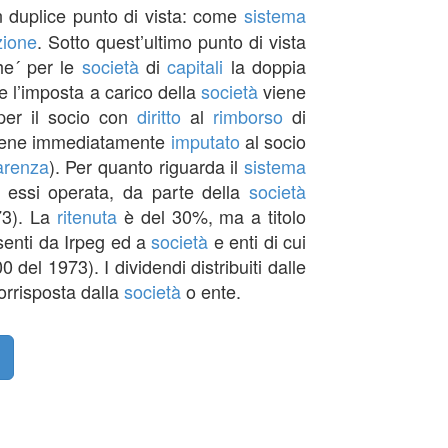
n duplice punto di vista: come
sistema
zione
. Sotto quest’ultimo punto di vista
che´ per le
società
di
capitali
la doppia
e l’imposta a carico della
società
viene
 per il socio con
diritto
al
rimborso
di
ene immediatamente
imputato
al socio
arenza
). Per quanto riguarda il
sistema
 essi operata, da parte della
società
973). La
ritenuta
è del 30%, ma a titolo
senti da Irpeg ed a
società
e enti di cui
 del 1973). I dividendi distribuiti dalle
orrisposta dalla
società
o ente.