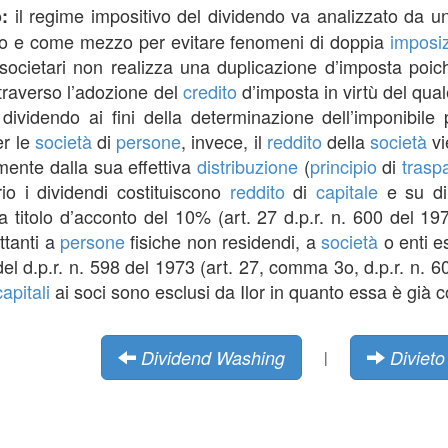
il regime impositivo del dividendo va analizzato da u
o:
rio e come mezzo per evitare fenomeni di doppia
imposi
li societari non realizza una duplicazione d’imposta poi
traverso l’adozione del
credito
d’imposta in virtù del qual
 dividendo ai fini della determinazione dell’imponibile
er le
società
di
persone
, invece, il
reddito
della
società
vi
ente dalla sua effettiva
distribuzione
(
principio
di
trasp
io i dividendi costituiscono
reddito
di
capitale
e su di
 titolo d’acconto del 10% (art. 27 d.p.r. n. 600 del 1
ettanti a
persone
fisiche non residendi, a
società
o enti e
del d.p.r. n. 598 del 1973 (art. 27, comma 3o, d.p.r. n. 600
capitali
ai soci sono esclusi da Ilor in quanto essa è già c
Dividend Washing
Divieto
|