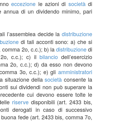
fanno
eccezione
le azioni di
società
di
e annua di un dividendo minimo, pari
ali l’assemblea decide la
distribuzione
ibuzione
di tali acconti sono: a) che si
, comma 2o, c.c.); b) la
distribuzione
di
2o, c.c.); c) il
bilancio
dell’esercizio
mma 2o, c.c.); d) da esso non devono
, comma 3o, c.c.); e) gli
amministratori
 la situazione della
società
consente la
onti sui dividendi non può superare la
 precedente cui devono essere tolte le
delle
riserve
disponibili (art. 2433 bis,
cconti derogati in caso di successivo
 in buona fede (art. 2433 bis, comma 7o,