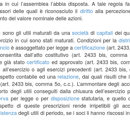
ura in cui l’assemblea l’abbia disposta. A tale regola 
ssori delle quali è riconosciuto il
diritto
alla percezion
to del valore nominale delle azioni.
sono gli utili maturati da una
società
di
capitali
dei qu
o:
ercizio in cui sono stati maturati. Condizioni per la
distr
ancio
è assoggettato per legge a
certificazione
(art. 2433
nsentita dall’atto costitutivo (art. 2433 bis, comma 
e già stato
certificato
ed approvato (art. 2433 bis, co
ve all’esercizio o agli esercizi precedenti (art. 2433 bis
spetto contabile ed una
relazione
, dai quali risulti che
 (art. 2433 bis, comma 5o, c.c.). L’ammontare degli acc
to degli utili conseguiti dalla chiusura dell’esercizio
erva
per legge o per
disposizione
statutaria, e quello 
spetto di queste prescrizioni rende irripetibili gli a
sistenza
degli utili di periodo, se i soci li hanno riscossi