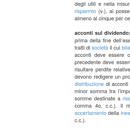
degli utili e nella mis
risparmio
(v.), ai posse
almeno al cinque per cen
acconti sul dividend
prima della fine dell’es
tratti di
società
il cui
bil
acconti deve essere co
precedente deve esser
risultare perdite relati
devono redigere un pro
distribuzione
di acconti
minor somma tra l’impor
somme destinate a
ris
comma 4o, c.c.). Il ri
accertamento
della
ine
c.c.).