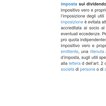
imposta
sul dividend
impositivo vero e prop
l’imposizione degli uti
imposizione
è evitata at
accreditata al socio al
eventuali eccedenze. P
pro quota indipendentem
impositivo vero e propr
emittente
, una
ritenuta
a
d’imposta, sugli utili sp
alla
lettera
d dell’art. 2 
società
di
persone
o di