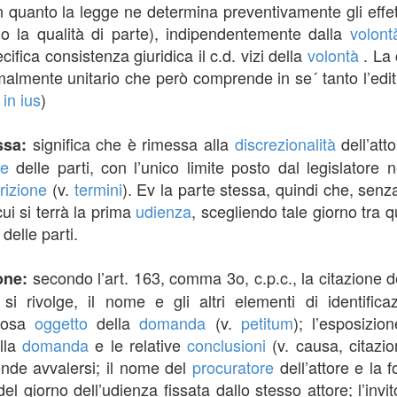
n quanto la legge ne determina preventivamente gli effetti 
o la qualità di parte), indipendentemente dalla
volont
ifica consistenza giuridica il c.d. vizi della
volontà
. La 
malmente unitario che però comprende in se´ tanto l’editi
 in ius
)
significa che è rimessa alla
discrezionalità
dell’att
ssa:
ne
delle parti, con l’unico limite posto dal legislatore ne
izione
(v.
termini
). Ev la parte stessa, quindi che, senz
cui si terrà la prima
udienza
, scegliendo tale giorno tra qu
delle parti.
secondo l’art. 163, comma 3o, c.p.c., la citazione de
ione:
 si rivolge, il nome e gli altri elementi di identific
 cosa
oggetto
della
domanda
(v.
petitum
); l’esposizio
ella
domanda
e le relative
conclusioni
(v. causa, citazio
tende avvalersi; il nome del
procuratore
dell’attore e la f
 del giorno dell’udienza fissata dallo stesso attore; l’invi