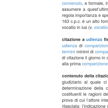
convenuto
, e formale, i
assumere a quest’ultim
regola importanza e spec
163 c.p.c. è un atto for
vocatio in ius (v.
vocatio
citazione a
udienza
fi
udienza
di
comparizio
termini
minimi di
compar
di citazione il giorno in 
alla prima
comparizione
contenuto della citaz
giudiziario al quale ci
determinazione della
costituenti le ragioni d
prova di cui l’attore in
rilasciata; l’indicazione