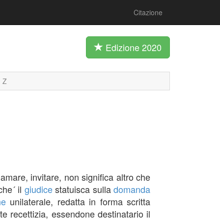
Citazione
Edizione 2020
Z
iamare, invitare, non significa altro che
che´ il
giudice
statuisca sulla
domanda
ne
unilaterale, redatta in forma scritta
te recettizia, essendone destinatario il