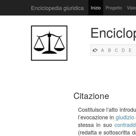
Enciclopedia giuridica
Inizio
Progetto
Visi
Enciclo
A
B
C
D
E
Citazione
Costituisce l’atto introd
l’evocazione in
giudizio
stessa in suo
contraddi
(redatta e sottoscritta 