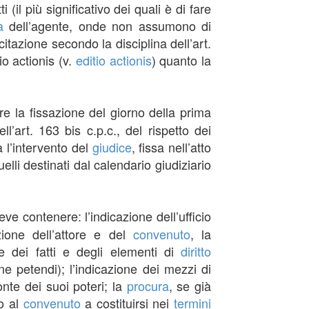
(il più significativo dei quali è di fare
à
dell’agente, onde non assumono di
citazione secondo la disciplina dell’art.
o actionis (v.
editio actionis
) quanto la
ore la fissazione del giorno della prima
ll’art. 163 bis c.p.c., del rispetto dei
a l’intervento del
giudice
, fissa nell’atto
elli destinati dal calendario giudiziario
ve contenere: l’indicazione dell’ufficio
azione dell’attore e del
convenuto
, la
ne dei fatti e degli elementi di
diritto
ne petendi); l’indicazione dei mezzi di
onte dei suoi poteri; la
procura
, se già
to al
convenuto
a costituirsi nei
termini