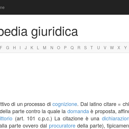
one
pedia giuridica
F
G
H
I
J
K
L
M
N
O
P
Q
R
S
T
U
V
W
X
Y
uttivo di un processo di
cognizione
. Dal latino citare = ch
della parte contro la quale la
domanda
è proposta, affin
ttorio
(art. 101 c.p.c.) La citazione è una
dichiarazio
dalla parte ovvero dal
procuratore
della parte), tipicamen