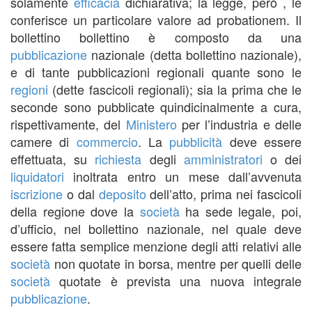
solamente
efficacia
dichiarativa; la legge, però , le
conferisce un particolare valore ad probationem. Il
bollettino bollettino è composto da una
pubblicazione
nazionale (detta bollettino nazionale),
e di tante pubblicazioni regionali quante sono le
regioni
(dette fascicoli regionali); sia la prima che le
seconde sono pubblicate quindicinalmente a cura,
rispettivamente, del
Ministero
per l’industria e delle
camere di
commercio
. La
pubblicità
deve essere
effettuata, su
richiesta
degli
amministratori
o dei
liquidatori
inoltrata entro un mese dall’avvenuta
iscrizione
o dal
deposito
dell’atto, prima nei fascicoli
della regione dove la
società
ha sede legale, poi,
d’ufficio, nel bollettino nazionale, nel quale deve
essere fatta semplice menzione degli atti relativi alle
società
non quotate in borsa, mentre per quelli delle
società
quotate è prevista una nuova integrale
pubblicazione
.