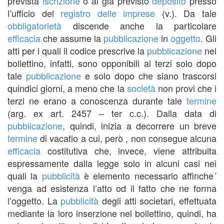
prevista
iscrizione
o al già previsto
deposito
presso
l’ufficio del
registro delle imprese
(v.). Da tale
obbligatorietà
discende anche la particolare
efficacia
che assume la
pubblicazione
in
oggetto
. Gli
atti per i quali il codice prescrive la
pubblicazione
nel
bollettino, infatti, sono opponibili ai terzi solo dopo
tale
pubblicazione
e solo dopo che siano trascorsi
quindici giorni, a meno che la
società
non provi che i
terzi ne erano a conoscenza durante tale
termine
(arg. ex art. 2457 – ter c.c.). Dalla data di
pubblicazione
, quindi, inizia a decorrere un breve
termine
di vacatio a cui, però , non consegue alcuna
efficacia
costitutiva che, invece, viene attribuita
espressamente dalla legge solo in alcuni casi nei
quali la
pubblicità
è elemento necessario affinche´
venga ad esistenza l’atto od il fatto che ne forma
l’oggetto. La
pubblicità
degli atti societari, effettuata
mediante la loro inserzione nel bollettino, quindi, ha