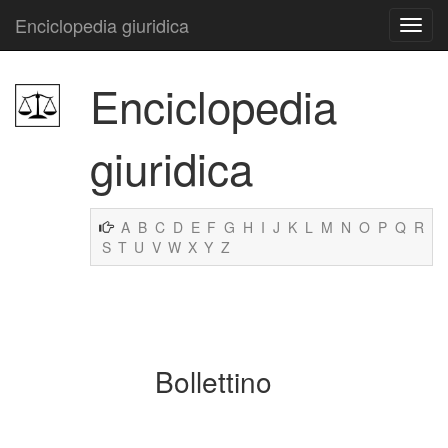
Enciclopedia giuridica
Enciclopedia
giuridica
A
B
C
D
E
F
G
H
I
J
K
L
M
N
O
P
Q
R
S
T
U
V
W
X
Y
Z
Bollettino