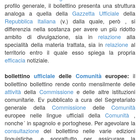
profilo generale, il bollettino presenta una struttura
analoga a quella della
Gazzetta Ufficiale
della
Repubblica Italiana
(v.) dalla quale, però , si
differenzia nella sostanza per avere un più ridotto
ambito di divulgazione, sia in
relazione
alla
specialità della materia trattata, sia in
relazione
al
territorio entro il quale esso spiega la propria
efficacia
notiziale.
il
bollettino
ufficiale
delle
Comunità
europee:
bollettino bollettino rende conto mensilmente delle
attività
della
Commissione
e delle altre istituzioni
comunitarie. Ev pubblicato a cura del Segretariato
generale della
Commissione
delle
Comunità
europee nelle lingue ufficiali della
Comunità
,
nonche´ in spagnolo e portoghese. Per agevolare la
consultazione
del bollettino nelle varie edizioni
linguistiche, e soprattutto per assicurare la