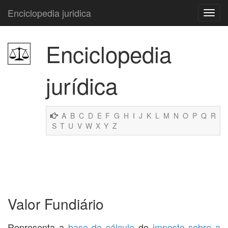
Enciclopedia juridica
Enciclopedia
jurídica
A
B
C
D
E
F
G
H
I
J
K
L
M
N
O
P
Q
R
S
T
U
V
W
X
Y
Z
Valor Fundiário
Representa a
base de cálculo
do
imposto sobre a