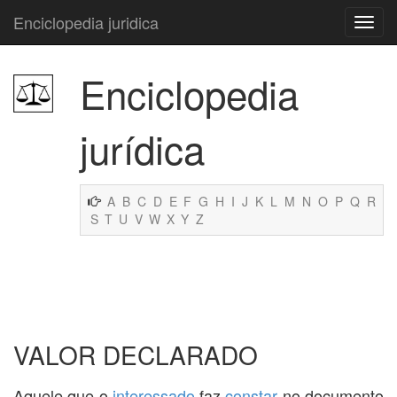
Enciclopedia juridica
Enciclopedia
jurídica
A
B
C
D
E
F
G
H
I
J
K
L
M
N
O
P
Q
R
S
T
U
V
W
X
Y
Z
VALOR DECLARADO
Aquele que o
interessado
faz
constar
no documento