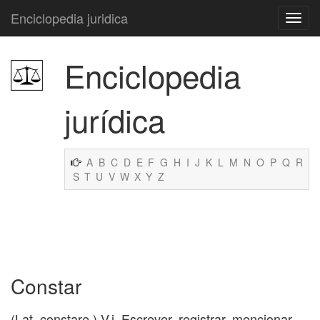
Enciclopedia juridica
Enciclopedia
jurídica
A
B
C
D
E
F
G
H
I
J
K
L
M
N
O
P
Q
R
S
T
U
V
W
X
Y
Z
Constar
(Lat. constare.) V.i. Escrever, registrar, mencionar.