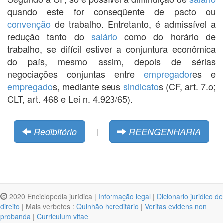
quando este for conseqüente de pacto ou
convenção
de trabalho. Entretanto, é admissível a
redução tanto do
salário
como do horário de
trabalho, se difícil estiver a conjuntura econômica
do país, mesmo assim, depois de sérias
negociações conjuntas entre
empregador
es e
empregado
s, mediante seus
sindicato
s (CF, art. 7.o;
CLT, art. 468 e Lei n. 4.923/65).
Redibitório
REENGENHARIA
|
2020 Enciclopedia jurídica |
Informação legal
|
Dicionario juridico de
direito
| Mais verbetes :
Quinhão hereditário
|
Veritas evidens non
probanda
|
Curriculum vitae