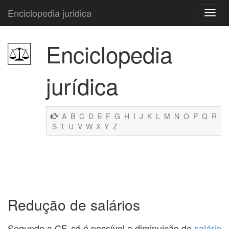
Enciclopedia juridica
Enciclopedia
jurídica
A
B
C
D
E
F
G
H
I
J
K
L
M
N
O
P
Q
R
S
T
U
V
W
X
Y
Z
Redução de salários
Segundo a CF, só é possível a diminuição de
salário