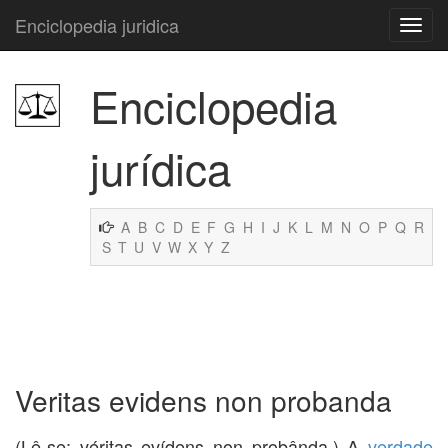
Enciclopedia juridica
Enciclopedia
jurídica
A
B
C
D
E
F
G
H
I
J
K
L
M
N
O
P
Q
R
S
T
U
V
W
X
Y
Z
Veritas evidens non probanda
(Lê-se: véritas evídens non probânda.) A
verdade