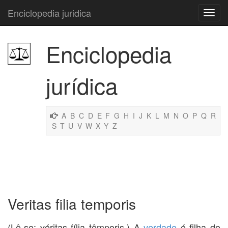
Enciclopedia juridica
Enciclopedia
jurídica
A
B
C
D
E
F
G
H
I
J
K
L
M
N
O
P
Q
R
S
T
U
V
W
X
Y
Z
Veritas filia temporis
(Lê-se: véritas fília têmporis.) A
verdade
é filha do