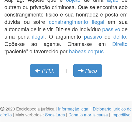
outrem ou privação criminosa. Que se encontra sob
constrangimento físico e sua honradez é posta em
dúvida ou sofre
constrangimento ilegal
em sua
autonomia de ir e vir. Diz-se do indivíduo
passivo
de
uma pena
ilegal
. O argumento
passivo
do
delito
.
Opõe-se ao agente. Chama-se em
Direito
“paciente” o favorecido por
habeas corpus
.
P.R.I.
Paco
|
2020 Enciclopedia jurídica |
Informação legal
|
Dicionario juridico de
direito
| Mais verbetes :
Spes jures
|
Donatio mortis causa
|
Impeditivo