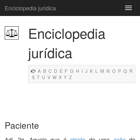
Enciclopedia juridica
Enciclopedia
jurídica
A
B
C
D
E
F
G
H
I
J
K
L
M
N
O
P
Q
R
S
T
U
V
W
X
Y
Z
Paciente
Adj. 2g. Aquele que é
objeto
de uma
ação
de