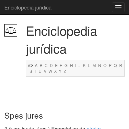
Enciclopedia juridica
Enciclopedia
jurídica
A
B
C
D
E
F
G
H
I
J
K
L
M
N
O
P
Q
R
S
T
U
V
W
X
Y
Z
Spes jures
(Lê-se: ispés iúres.) Expectativa de
direito
.