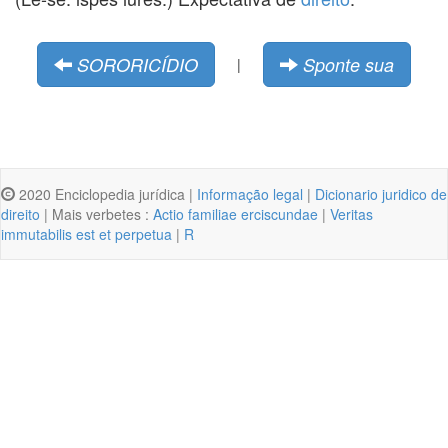
SORORICÍDIO
Sponte sua
|
2020 Enciclopedia jurídica |
Informação legal
|
Dicionario juridico de
direito
| Mais verbetes :
Actio familiae erciscundae
|
Veritas
immutabilis est et perpetua
|
R