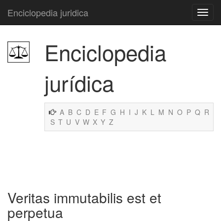
Enciclopedia juridica
Enciclopedia
jurídica
A
B
C
D
E
F
G
H
I
J
K
L
M
N
O
P
Q
R
S
T
U
V
W
X
Y
Z
Veritas immutabilis est et
perpetua