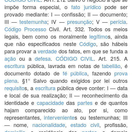
impõe forma especial, o
fato jurídico
pode ser
provado mediante: I — confissão; II — documento;
III —
testemunha
; IV —
presunção
; V —
perícia
.
Código
Processo
Civil. Art. 332. Todos os meios
legais, bem como os moralmente
legítimo
s, ainda
que não especificados neste
Código
, são hábeis
para provar a
verdade
dos fatos, em que se funda a
ação
ou a
defesa
.
CÓDIGO CIVIL
. Art. 215. A
escritura
pública, lavrada em notas de
tabelião
, é
documento dotado de
fé pública
, fazendo
prova
plena
. §1° Salvo quando exigidos por lei outros
requisito
s, a
escritura
pública deve conter: I — data
e local de sua realização; II — reconhecimento da
identidade e
capacidade
das
partes
e de quantos
hajam comparecido ao ato, por si, como
representantes,
interveniente
s ou testemunhas; III
— nome,
nacionalidade
,
estado civil
, profissão,
domicílio
e residência das
partes
e demais