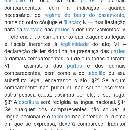
comparecentes, com a indicação, quando
necessário, do
regime de bens do casamento
,
nome do outro cônjuge e
filiação
; N — manifestação
dara da
vontade
das
partes
e dos intervenientes; V
– referência ao cumprimento das exigências legais
e fiscais inerentes à
legitimidade
do ato; VI –
declaração de ter sido lida na presença das
partes
e demais comparecentes, ou de que todos a leram;
VII – assinatura das
partes
e dos demais
comparecentes, bem como a do
tabelião
ou seu
substituto legal, encerrando o ato. §2° Se algum
comparecente não puder ou não souber escrever,
outra pessoa capaz assinará por ele, a seu rogo.
§3° A
escritura
será redigida na língua nacional. §4°
Se qualquer dos comparecentes não souber a
língua nacional e o
tabelião
não entender o idioma
em que se expressa, deverá comparecer tradutor