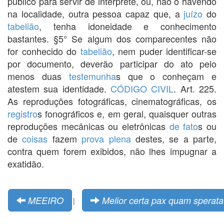
público para servir de intérprete, ou, não o havendo
na localidade, outra pessoa capaz que, a
juízo
do
tabelião
, tenha idoneidade e conhecimento
bastantes. §5° Se algum dos comparecentes não
for conhecido do
tabelião
, nem puder identificar-se
por documento, deverão participar do ato pelo
menos duas
testemunha
s que o conheçam e
atestem sua identidade.
CÓDIGO CIVIL
. Art. 225.
As reproduções fotográficas, cinematográficas, os
registro
s fonográficos e, em geral, quaisquer outras
reproduções mecânicas ou eletrônicas
de fato
s ou
de
coisas
fazem
prova plena
destes, se a parte,
contra quem forem exibidos, não lhes impugnar a
exatidão.
MEEIRO
Melior certa pax quam sperata 
|