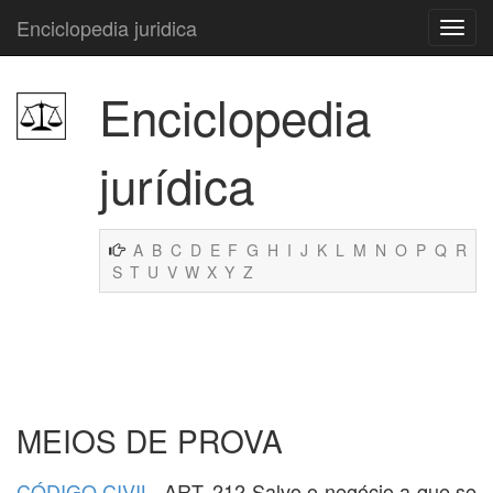
Enciclopedia juridica
Enciclopedia
jurídica
A
B
C
D
E
F
G
H
I
J
K
L
M
N
O
P
Q
R
S
T
U
V
W
X
Y
Z
MEIOS DE PROVA
CÓDIGO CIVIL
. ART. 212 Salvo o negócio a que se