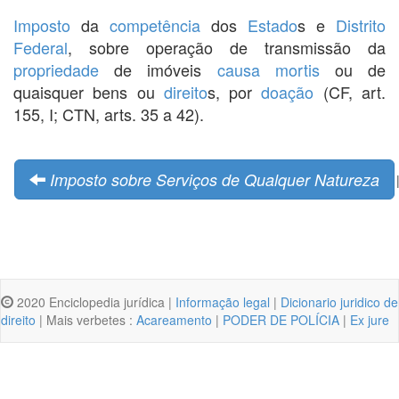
Imposto
da
competência
dos
Estado
s e
Distrito
Federal
, sobre operação de transmissão da
propriedade
de imóveis
causa mortis
ou de
quaisquer bens ou
direito
s, por
doação
(CF, art.
155, I; CTN, arts. 35 a 42).
Imposto sobre Serviços de Qualquer Natureza
2020 Enciclopedia jurídica |
Informação legal
|
Dicionario juridico de
direito
| Mais verbetes :
Acareamento
|
PODER DE POLÍCIA
|
Ex jure