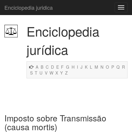
Enciclopedia juridica
Enciclopedia
jurídica
A
B
C
D
E
F
G
H
I
J
K
L
M
N
O
P
Q
R
S
T
U
V
W
X
Y
Z
Imposto sobre Transmissão
(causa mortis)