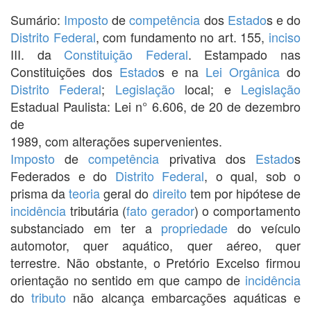
Sumário:
Imposto
de
competência
dos
Estado
s e do
Distrito Federal
, com fundamento no art. 155,
inciso
III. da
Constituição Federal
. Estampado nas
Constituições dos
Estado
s e na
Lei Orgânica
do
Distrito Federal
;
Legislação
local; e
Legislação
Estadual Paulista: Lei n° 6.606, de 20 de dezembro
de
1989, com alterações supervenientes.
Imposto
de
competência
privativa dos
Estado
s
Federados e do
Distrito Federal
, o qual, sob o
prisma da
teoria
geral do
direito
tem por hipótese de
incidência
tributária (
fato gerador
) o comportamento
substanciado em ter a
propriedade
do veículo
automotor, quer aquático, quer aéreo, quer
terrestre. Não obstante, o Pretório Excelso firmou
orientação no sentido em que campo de
incidência
do
tributo
não alcança embarcações aquáticas e