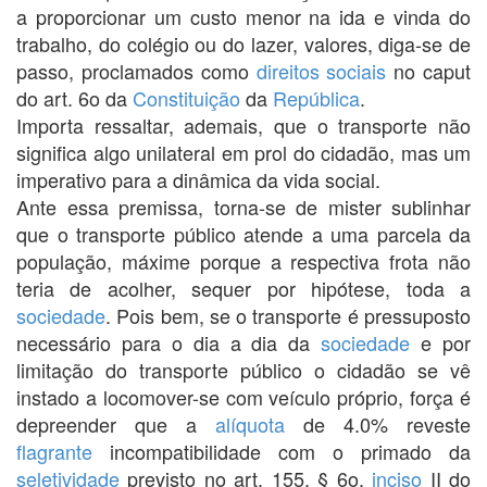
a proporcionar um custo menor na ida e vinda do
trabalho, do colégio ou do lazer, valores, diga-se de
passo, proclamados como
direitos sociais
no caput
do art. 6o da
Constituição
da
República
.
Importa ressaltar, ademais, que o transporte não
significa algo unilateral em prol do cidadão, mas um
imperativo para a dinâmica da vida social.
Ante essa premissa, torna-se de mister sublinhar
que o transporte público atende a uma parcela da
população, máxime porque a respectiva frota não
teria de acolher, sequer por hipótese, toda a
sociedade
. Pois bem, se o transporte é pressuposto
necessário para o dia a dia da
sociedade
e por
limitação do transporte público o cidadão se vê
instado a locomover-se com veículo próprio, força é
depreender que a
alíquota
de 4.0% reveste
flagrante
incompatibilidade com o primado da
seletividade
previsto no art. 155, § 6o,
inciso
II do