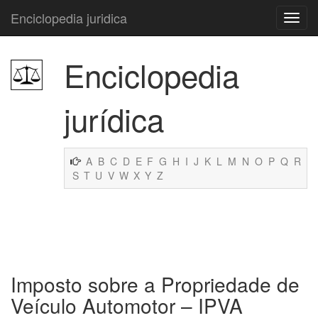
Enciclopedia juridica
Enciclopedia
jurídica
A
B
C
D
E
F
G
H
I
J
K
L
M
N
O
P
Q
R
S
T
U
V
W
X
Y
Z
Imposto sobre a Propriedade de
Veículo Automotor – IPVA