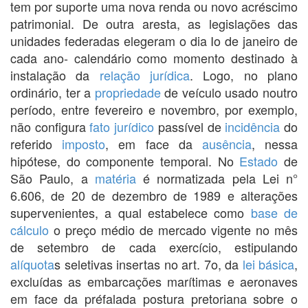
tem por suporte uma nova renda ou novo acréscimo
patrimonial. De outra aresta, as legislações das
unidades federadas elegeram o dia Io de janeiro de
cada ano- calendário como momento destinado à
instalação da
relação jurídica
. Logo, no plano
ordinário, ter a
propriedade
de veículo usado noutro
período, entre fevereiro e novembro, por exemplo,
não configura
fato jurídico
passível de
incidência
do
referido
imposto
, em face da
ausência
, nessa
hipótese, do componente temporal. No
Estado
de
São Paulo, a
matéria
é normatizada pela Lei n°
6.606, de 20 de dezembro de 1989 e alterações
supervenientes, a qual estabelece como
base de
cálculo
o preço médio de mercado vigente no mês
de setembro de cada exercício, estipulando
alíquota
s seletivas insertas no art. 7o, da
lei básica
,
excluídas as embarcações marítimas e aeronaves
em face da préfalada postura pretoriana sobre o