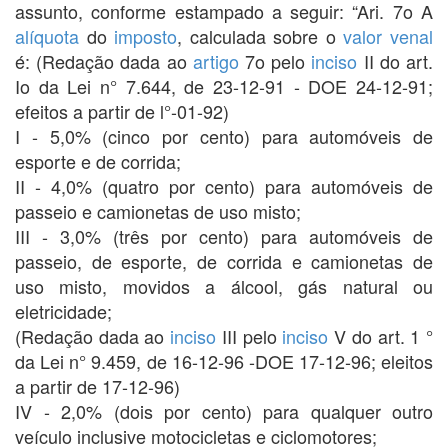
assunto, conforme estampado a seguir: “Ari. 7o A
alíquota
do
imposto
, calculada sobre o
valor venal
é: (Redação dada ao
artigo
7o pelo
inciso
II do art.
Io da Lei n° 7.644, de 23-12-91 - DOE 24-12-91;
efeitos a partir de l°-01-92)
I - 5,0% (cinco por cento) para automóveis de
esporte e de corrida;
II - 4,0% (quatro por cento) para automóveis de
passeio e camionetas de uso misto;
III - 3,0% (três por cento) para automóveis de
passeio, de esporte, de corrida e camionetas de
uso misto, movidos a álcool, gás natural ou
eletricidade;
(Redação dada ao
inciso
III pelo
inciso
V do art. 1 °
da Lei n° 9.459, de 16-12-96 -DOE 17-12-96; eleitos
a partir de 17-12-96)
IV - 2,0% (dois por cento) para qualquer outro
veículo inclusive motocicletas e ciclomotores;