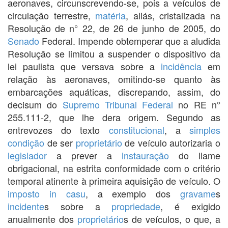
aeronaves, circunscrevendo-se, pois a veículos de
circulação terrestre,
matéria
, aliás, cristalizada na
Resolução de n° 22, de 26 de junho de 2005, do
Senado
Federal. Impende obtemperar que a aludida
Resolução se limitou a suspender o dispositivo da
lei paulista que versava sobre a
incidência
em
relação às aeronaves, omitindo-se quanto às
embarcações aquáticas, discrepando, assim, do
decisum do
Supremo Tribunal Federal
no RE n°
255.111-2, que lhe dera origem. Segundo as
entrevozes do texto
constitucional
, a
simples
condição
de ser
proprietário
de veículo autorizaria o
legislador
a prever a
instauração
do liame
obrigacional, na estrita conformidade com o critério
temporal atinente à primeira aquisição de veículo. O
imposto
in casu
, a exemplo dos
gravame
s
incidente
s sobre a
propriedade
, é exigido
anualmente dos
proprietário
s de veículos, o que, a