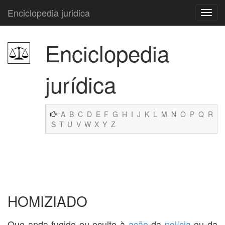
Enciclopedia juridica
Enciclopedia
jurídica
A
B
C
D
E
F
G
H
I
J
K
L
M
N
O
P
Q
R
S
T
U
V
W
X
Y
Z
HOMIZIADO
Que anda fugido ou oculto à
ação
da
polícia
ou da