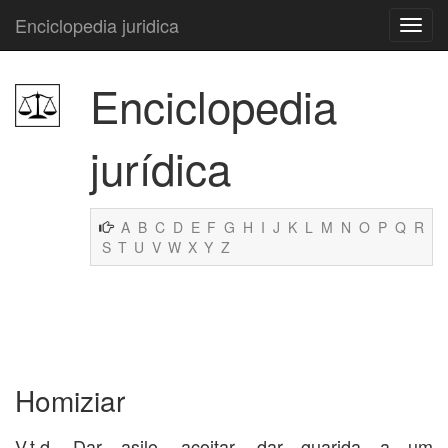
Enciclopedia juridica
Enciclopedia
jurídica
A
B
C
D
E
F
G
H
I
J
K
L
M
N
O
P
Q
R
S
T
U
V
W
X
Y
Z
Homiziar
V.t.d. Dar asilo, acoitar, dar guarida a um