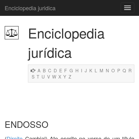
Enciclopedia juridica
Enciclopedia
jurídica
A
B
C
D
E
F
G
H
I
J
K
L
M
N
O
P
Q
R
S
T
U
V
W
X
Y
Z
ENDOSSO
(
Direito
Cambial) Ato escrito no verso de um título