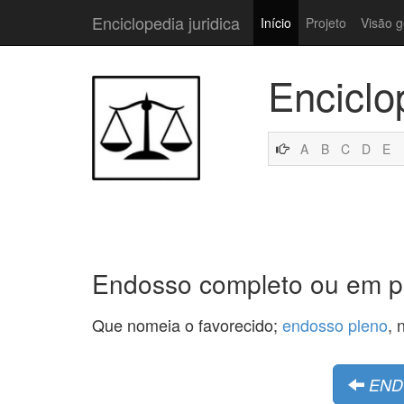
Enciclopedia juridica
Início
Projeto
Visão g
Enciclo
A
B
C
D
E
Endosso completo ou em p
Que nomeia o favorecido;
endosso pleno
, 
END