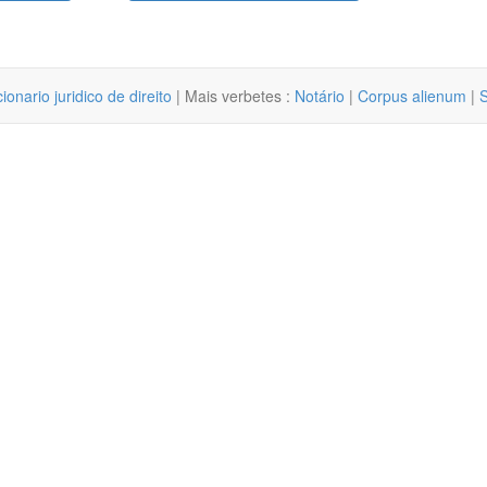
cionario juridico de direito
| Mais verbetes :
Notário
|
Corpus alienum
|