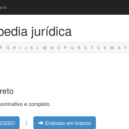
eral
pedia jurídica
F
G
H
I
J
K
L
M
N
O
P
Q
R
S
T
U
V
W
X
Y
reto
nominativo e completo.
OSSO
Endosso em branco
|