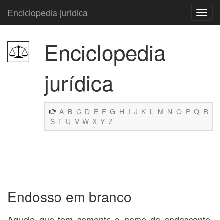
Enciclopedia juridica
Enciclopedia
jurídica
A
B
C
D
E
F
G
H
I
J
K
L
M
N
O
P
Q
R
S
T
U
V
W
X
Y
Z
Endosso em branco
Aquele que tem somente o nome do endossante,