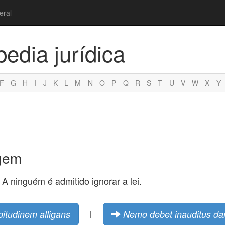
eral
pedia jurídica
F
G
H
I
J
K
L
M
N
O
P
Q
R
S
T
U
V
W
X
Y
egem
 A ninguém é admitido ignorar a lei.
pitudinem alligans
Nemo debet inauditus da
|