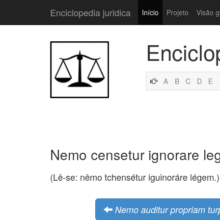
Enciclopedia juridica
Início
Projeto
Visão g
Enciclo
A
B
C
D
E
Nemo censetur ignorare l
(Lê-se: nêmo tchensétur iguinoráre légem.)
Nemo auditur propriam tur