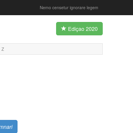
Nemo censetur ignorare legem
Ediçao 2020
Z
mnari